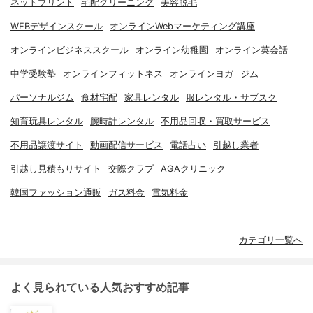
ネットプリント
宅配クリーニング
美容脱毛
WEBデザインスクール
オンラインWebマーケティング講座
オンラインビジネススクール
オンライン幼稚園
オンライン英会話
中学受験塾
オンラインフィットネス
オンラインヨガ
ジム
パーソナルジム
食材宅配
家具レンタル
服レンタル・サブスク
知育玩具レンタル
腕時計レンタル
不用品回収・買取サービス
不用品譲渡サイト
動画配信サービス
電話占い
引越し業者
引越し見積もりサイト
交際クラブ
AGAクリニック
韓国ファッション通販
ガス料金
電気料金
カテゴリ一覧へ
よく見られている人気おすすめ記事