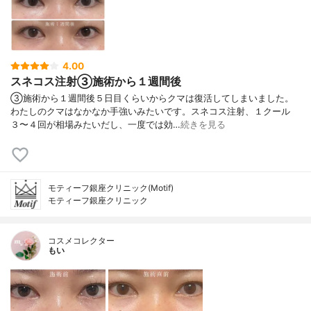
4.00
スネコス注射③施術から１週間後
③施術から１週間後５日目くらいからクマは復活してしまいました。
わたしのクマはなかなか手強いみたいです。スネコス注射、１クール
３〜４回が相場みたいだし、一度では効…
続きを見る
モティーフ銀座クリニック(Motif)
モティーフ銀座クリニック
コスメコレクター
もい