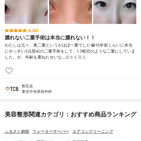
5.00
腫れない二重手術は本当に腫れない！！
わたしは元々、奥二重というかほぼ一重でした😂15年前くらいに本当
にやっすい2点留めの二重手術をして、1.3枚目のような二重にしていま
した。が、年齢を重ねたせいな…
続きを見る
創志会
東京中央美容外科
美容整形関連カテゴリ：おすすめ商品ランキング
ふるさと納税
ウォーターサーバー
エアコンクリーニング