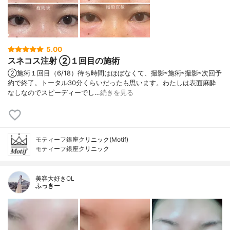
5.00
スネコス注射 ②１回目の施術
②施術１回目（6/18）待ち時間はほぼなくて、撮影⇨施術⇨撮影⇨次回予
約で終了。トータル30分くらいだったも思います。わたしは表面麻酔
なしなのでスピーディーでし…
続きを見る
モティーフ銀座クリニック(Motif)
モティーフ銀座クリニック
美容大好きOL
ふっきー