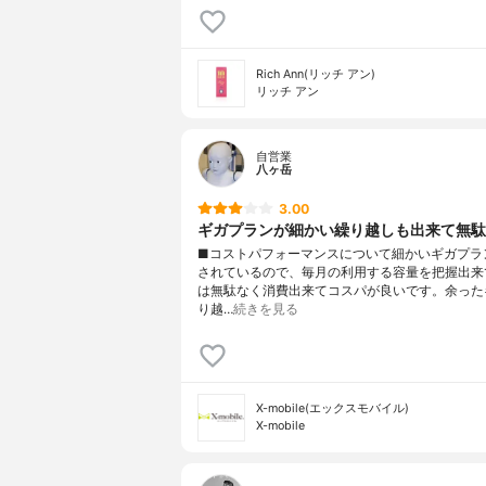
Rich Ann(リッチ アン)
リッチ アン
自営業
八ヶ岳
3.00
ギガプランが細かい繰り越しも出来て無駄
■コストパフォーマンスについて細かいギガプラ
されているので、毎月の利用する容量を把握出来
は無駄なく消費出来てコスパが良いです。余った
り越…
続きを見る
X-mobile(エックスモバイル)
X-mobile