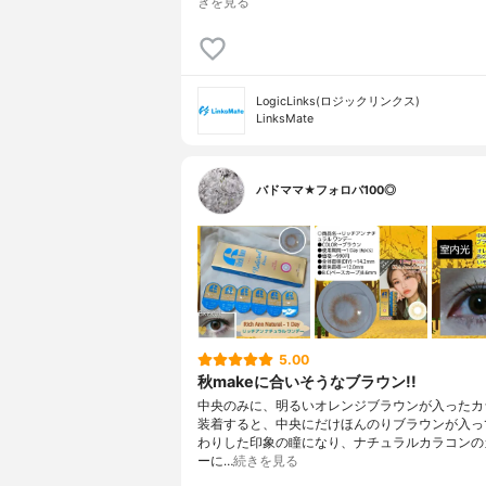
きを見る
LogicLinks(ロジックリンクス)
LinksMate
バドママ★フォロバ100◎
5.00
秋makeに合いそうなブラウン!!
中央のみに、明るいオレンジブラウンが入ったカラ
装着すると、中央にだけほんのりブラウンが入っ
わりした印象の瞳になり、ナチュラルカラコンの
ーに…
続きを見る