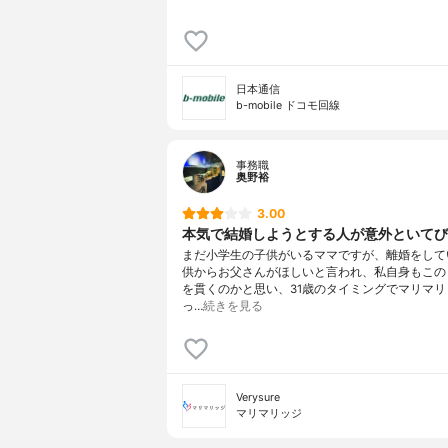
日本通信
b-mobile ドコモ回線
事務職
奥野裕
3.00
本気で結婚しようとする人が意外といてび
まだ小学生の子供がいるママですが、離婚をして
供からお父さんがほしいと言われ、私自身もこの
を貫くのかと思い、31歳のタイミングでマリマリ
っ…
続きを見る
Verysure
マリマリッジ