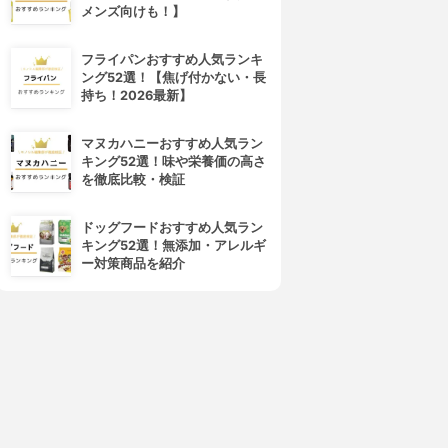
コスメティーク)
イデア美容皮膚科クリニック
メンズ向けも！】
SBC湘南美容クリニック(美容
3.06
(9)
皮膚科)
¥0
フライパンおすすめ人気ランキ
3.06
(13)
ング52選！【焦げ付かない・長
¥0
持ち！2026最新】
マヌカハニーおすすめ人気ラン
キング52選！味や栄養価の高さ
を徹底比較・検証
ドッグフードおすすめ人気ラン
キング52選！無添加・アレルギ
ー対策商品を紹介