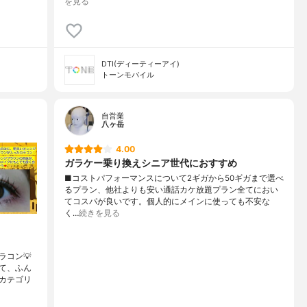
を見る
DTI(ディーティーアイ)
トーンモバイル
自営業
八ヶ岳
4.00
ガラケー乗り換えシニア世代におすすめ
■コストパフォーマンスについて2ギガから50ギガまで選べ
るプラン、他社よりも安い通話カケ放題プラン全てにおい
てコスパが良いです。個人的にメインに使っても不安な
く…
続きを見る
コン💡
て、ふん
カテゴリ