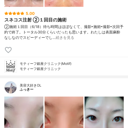
5.00
スネコス注射 ②１回目の施術
②施術１回目（6/18）待ち時間はほぼなくて、撮影⇨施術⇨撮影⇨次回予
約で終了。トータル30分くらいだったも思います。わたしは表面麻酔
なしなのでスピーディーでし…
続きを見る
モティーフ銀座クリニック(Motif)
モティーフ銀座クリニック
美容大好きOL
ふっきー