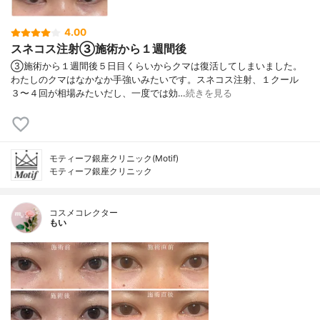
4.00
スネコス注射③施術から１週間後
③施術から１週間後５日目くらいからクマは復活してしまいました。
わたしのクマはなかなか手強いみたいです。スネコス注射、１クール
３〜４回が相場みたいだし、一度では効…
続きを見る
モティーフ銀座クリニック(Motif)
モティーフ銀座クリニック
コスメコレクター
もい