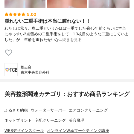
5.00
腫れない二重手術は本当に腫れない！！
わたしは元々、奥二重というかほぼ一重でした😂15年前くらいに本当
にやっすい2点留めの二重手術をして、1.3枚目のような二重にしていま
した。が、年齢を重ねたせいな…
続きを見る
創志会
東京中央美容外科
美容整形関連カテゴリ：おすすめ商品ランキング
ふるさと納税
ウォーターサーバー
エアコンクリーニング
ネットプリント
宅配クリーニング
美容脱毛
WEBデザインスクール
オンラインWebマーケティング講座