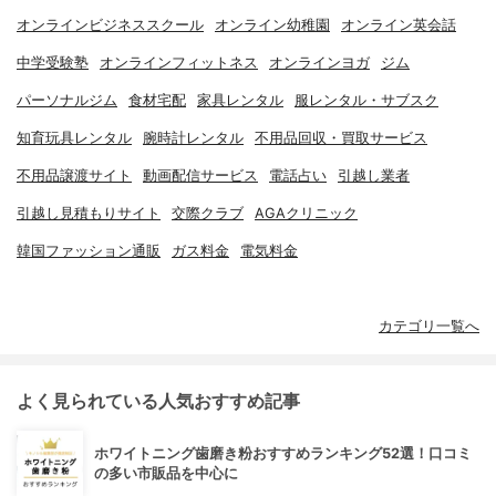
オンラインビジネススクール
オンライン幼稚園
オンライン英会話
中学受験塾
オンラインフィットネス
オンラインヨガ
ジム
パーソナルジム
食材宅配
家具レンタル
服レンタル・サブスク
知育玩具レンタル
腕時計レンタル
不用品回収・買取サービス
不用品譲渡サイト
動画配信サービス
電話占い
引越し業者
引越し見積もりサイト
交際クラブ
AGAクリニック
韓国ファッション通販
ガス料金
電気料金
カテゴリ一覧へ
よく見られている人気おすすめ記事
ホワイトニング歯磨き粉おすすめランキング52選！口コミ
の多い市販品を中心に