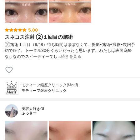
5.00
スネコス注射 ②１回目の施術
②施術１回目（6/18）待ち時間はほぼなくて、撮影⇨施術⇨撮影⇨次回予
約で終了。トータル30分くらいだったも思います。わたしは表面麻酔
なしなのでスピーディーでし…
続きを見る
モティーフ銀座クリニック(Motif)
モティーフ銀座クリニック
美容大好きOL
ふっきー