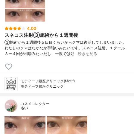
4.00
スネコス注射③施術から１週間後
③施術から１週間後５日目くらいからクマは復活してしまいました。
わたしのクマはなかなか手強いみたいです。スネコス注射、１クール
３〜４回が相場みたいだし、一度では効…
続きを見る
モティーフ銀座クリニック(Motif)
モティーフ銀座クリニック
コスメコレクター
もい