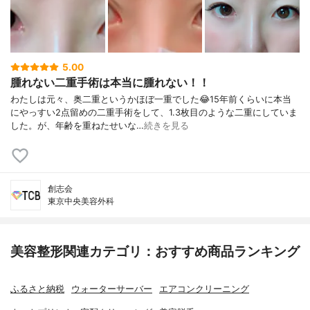
5.00
腫れない二重手術は本当に腫れない！！
わたしは元々、奥二重というかほぼ一重でした😂15年前くらいに本当
にやっすい2点留めの二重手術をして、1.3枚目のような二重にしていま
した。が、年齢を重ねたせいな…
続きを見る
創志会
東京中央美容外科
美容整形関連カテゴリ：おすすめ商品ランキング
ふるさと納税
ウォーターサーバー
エアコンクリーニング