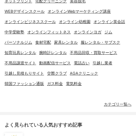
ネットプリント
宅配クリーニング
美容脱毛
WEBデザインスクール
オンラインWebマーケティング講座
オンラインビジネススクール
オンライン幼稚園
オンライン英会話
中学受験塾
オンラインフィットネス
オンラインヨガ
ジム
パーソナルジム
食材宅配
家具レンタル
服レンタル・サブスク
知育玩具レンタル
腕時計レンタル
不用品回収・買取サービス
不用品譲渡サイト
動画配信サービス
電話占い
引越し業者
引越し見積もりサイト
交際クラブ
AGAクリニック
韓国ファッション通販
ガス料金
電気料金
カテゴリ一覧へ
よく見られている人気おすすめ記事