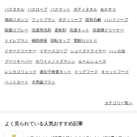
バスタオル
バスローブ
バスマット
ボディタオル
あかすり
海綿スポンジ
フットブラシ
ボディソープ
固形石鹸
ハンドソープ
除菌スプレー
洗濯用洗剤
柔軟剤
洗濯ネット
洗濯槽クリーナー
トイレブラシ
補助便座
回転モップ
電動ちりとり
イヤークリーナー
イヤースコープ
シューズドライヤー
ハッカ油
ブーツキーパー
ホワイトノイズマシン
ルームシューズ
レジカゴリュック
遺伝子検査キット
ドッグフード
キャットフード
ペットカート
犬用歯ブラシ
カテゴリ一覧へ
よく見られている人気おすすめ記事