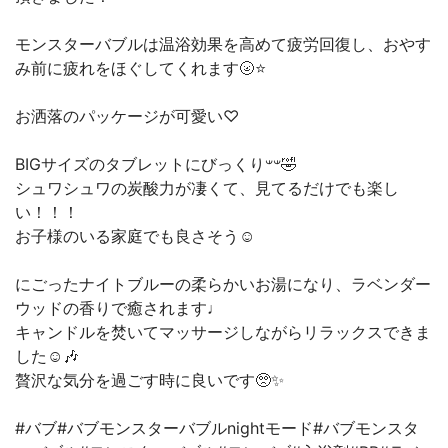
モンスターバブルは温浴効果を高めて疲労回復し、おやす
み前に疲れをほぐしてくれます🌝⭐️
お洒落のパッケージが可愛い♡
BIGサイズのタブレットにびっくり‪𐤔𐤔‬🤣
シュワシュワの炭酸力が凄くて、見てるだけでも楽し
い！！！
お子様のいる家庭でも良さそう☺︎︎
にごったナイトブルーの柔らかいお湯になり、ラベンダー
ウッドの香りで癒されます♩
キャンドルを焚いてマッサージしながらリラックスできま
した☺️🎶
贅沢な気分を過ごす時に良いです🥺✨
#バブ#バブモンスターバブルnightモード#バブモンスタ