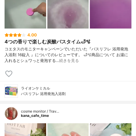
4.00
4つの香りで楽しむ炭酸バスタイム🛁🫧
コエタスのモニターキャンペーンでいただいた『バスリフレ 浴用発泡
入浴剤 16錠入 』についてのレビューです。 🛁🫧商品について お湯に
入れるとシュワっと発泡する…
続きを見る
ライオンケミカル
バスリフレ 浴用発泡入浴剤
cosme monitor / Trav…
kana_cafe_time