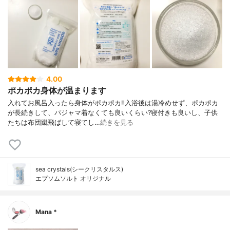
4.00
ポカポカ身体が温まります
入れてお風呂入ったら身体がポカポカ‼️⁣入浴後は湯冷めせず、ポカポカ
が長続きして、パジャマ着なくても良いくらい?⁣寝付きも良いし、子供
たちは布団蹴飛ばして寝てし…
続きを見る
sea crystals(シークリスタルス)
エプソムソルト オリジナル
Mana *