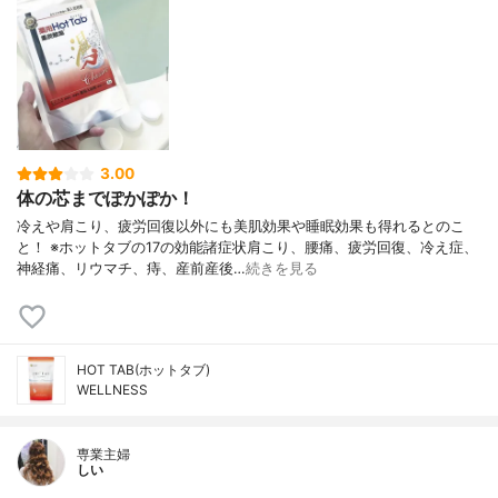
3.00
体の芯までぽかぽか！
冷えや肩こり、疲労回復以外にも美肌効果や睡眠効果も得れるとのこ
と！ ※ホットタブの17の効能諸症状肩こり、腰痛、疲労回復、冷え症、
神経痛、リウマチ、痔、産前産後…
続きを見る
HOT TAB(ホットタブ)
WELLNESS
専業主婦
しい