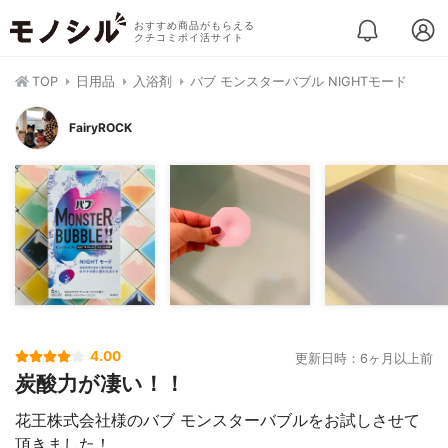
おすすめ商品がもらえる
クチコミポイ活サイト
TOP
日用品
入浴剤
バブ モンスターバブル NIGHTモード
FairyROCK
4.00
更新日時：6ヶ月以上前
炭酸力が凄い！！
花王株式会社様のバブ モンスターバブルをお試しさせて
頂きました！