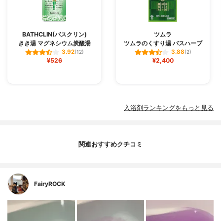
BATHCLIN(バスクリン)
ツムラ
きき湯 マグネシウム炭酸湯
ツムラのくすり湯 バスハーブ
3.92
3.88
(12)
(2)
¥526
¥2,400
入浴剤ランキングをもっと見る
関連おすすめクチコミ
FairyROCK