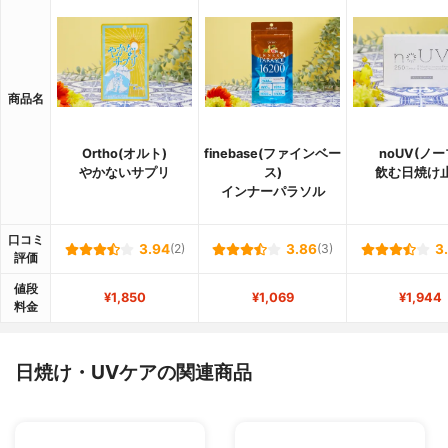
商品名
Ortho(オルト)
finebase(ファインベー
noUV(ノー
やかないサプリ
ス)
飲む日焼け
インナーパラソル
口コミ
3.94
(2)
3.86
(3)
3
評価
値段
¥1,850
¥1,069
¥1,944
料金
日焼け・UVケアの関連商品