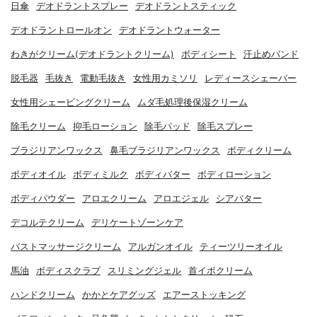
日傘
デオドラントスプレー
デオドラントスティック
デオドラントロールオン
デオドラントウォーター
わきがクリーム(デオドラントクリーム)
ボディシート
汗止めバンド
脱毛器
毛抜き
電動毛抜き
女性用カミソリ
レディースシェーバー
女性用シェービングクリーム
ムダ毛処理後保湿クリーム
除毛クリーム
抑毛ローション
除毛パッド
除毛スプレー
ブラジリアンワックス
鼻毛ブラジリアンワックス
ボディクリーム
ボディオイル
ボディミルク
ボディバター
ボディローション
ボディパウダー
アロエクリーム
アロエジェル
シアバター
デコルテクリーム
デリケートゾーンケア
バストマッサージクリーム
アルガンオイル
ティーツリーオイル
馬油
ボディスクラブ
スリミングジェル
首イボクリーム
ハンドクリーム
かかとケアグッズ
エアーストッキング