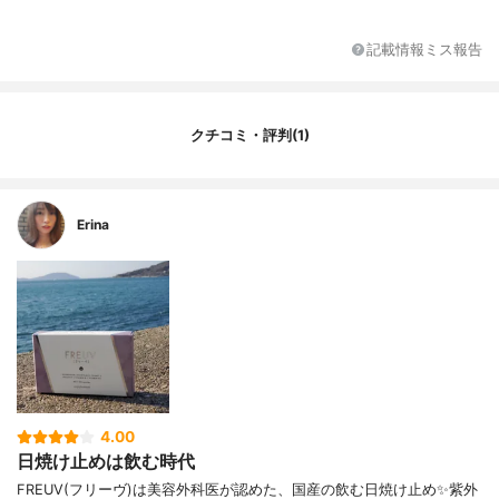
代表的な成分
シダエキス、ビタミンE含有植物油、リコピ
ン、HPMC、結晶セルロース、ステアリン
記載情報ミス報告
酸カルシウム、ショ糖脂肪酸エステル、ビ
タミンC、マリーゴールド抽出物(ルテイン
含有)、ビタミンB12、クチナシ(クロセチン
含有)、着色料(酸化チタン)、ビタミンD
クチコミ・評判(1)
Erina
4.00
日焼け止めは飲む時代
FREUV(フリーヴ)は美容外科医が認めた、国産の飲む日焼け止め✨紫外