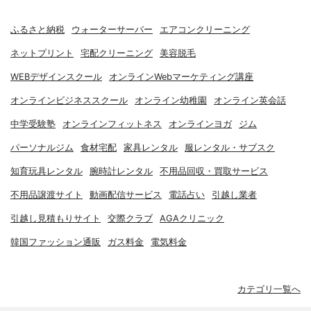
ふるさと納税
ウォーターサーバー
エアコンクリーニング
ネットプリント
宅配クリーニング
美容脱毛
WEBデザインスクール
オンラインWebマーケティング講座
オンラインビジネススクール
オンライン幼稚園
オンライン英会話
中学受験塾
オンラインフィットネス
オンラインヨガ
ジム
パーソナルジム
食材宅配
家具レンタル
服レンタル・サブスク
知育玩具レンタル
腕時計レンタル
不用品回収・買取サービス
不用品譲渡サイト
動画配信サービス
電話占い
引越し業者
引越し見積もりサイト
交際クラブ
AGAクリニック
韓国ファッション通販
ガス料金
電気料金
カテゴリ一覧へ