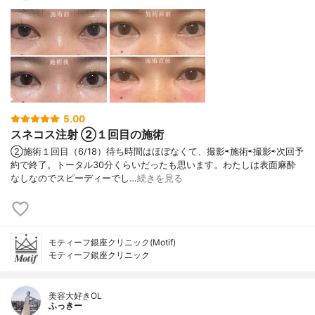
5.00
スネコス注射 ②１回目の施術
②施術１回目（6/18）待ち時間はほぼなくて、撮影⇨施術⇨撮影⇨次回予
約で終了。トータル30分くらいだったも思います。わたしは表面麻酔
なしなのでスピーディーでし…
続きを見る
モティーフ銀座クリニック(Motif)
モティーフ銀座クリニック
美容大好きOL
ふっきー