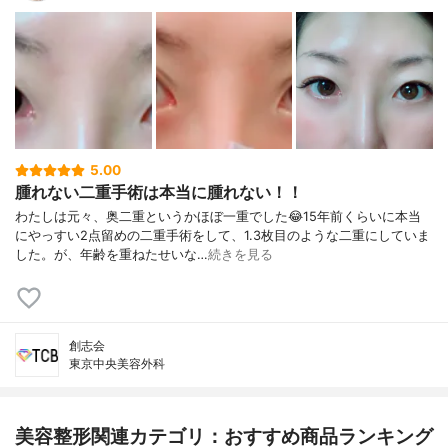
5.00
腫れない二重手術は本当に腫れない！！
わたしは元々、奥二重というかほぼ一重でした😂15年前くらいに本当
にやっすい2点留めの二重手術をして、1.3枚目のような二重にしていま
した。が、年齢を重ねたせいな…
続きを見る
創志会
東京中央美容外科
美容整形関連カテゴリ：おすすめ商品ランキング