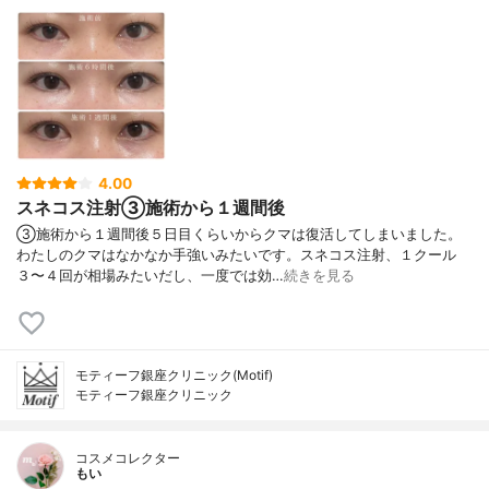
4.00
スネコス注射③施術から１週間後
③施術から１週間後５日目くらいからクマは復活してしまいました。
わたしのクマはなかなか手強いみたいです。スネコス注射、１クール
３〜４回が相場みたいだし、一度では効…
続きを見る
モティーフ銀座クリニック(Motif)
モティーフ銀座クリニック
コスメコレクター
もい