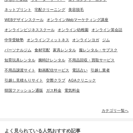
ネットプリント
宅配クリーニング
美容脱毛
WEBデザインスクール
オンラインWebマーケティング講座
オンラインビジネススクール
オンライン幼稚園
オンライン英会話
中学受験塾
オンラインフィットネス
オンラインヨガ
ジム
パーソナルジム
食材宅配
家具レンタル
服レンタル・サブスク
知育玩具レンタル
腕時計レンタル
不用品回収・買取サービス
不用品譲渡サイト
動画配信サービス
電話占い
引越し業者
引越し見積もりサイト
交際クラブ
AGAクリニック
韓国ファッション通販
ガス料金
電気料金
カテゴリ一覧へ
よく見られている人気おすすめ記事