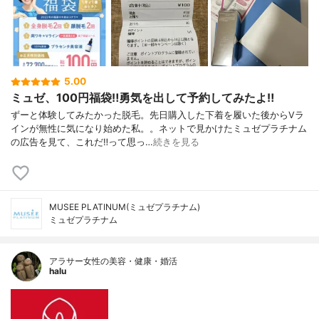
5.00
ミュゼ、100円福袋‼︎勇気を出して予約してみたよ‼︎
ずーと体験してみたかった脱毛。先日購入した下着を履いた後からVラ
インが無性に気になり始めた私。。ネットで見かけたミュゼプラチナム
の広告を見て、これだ‼︎って思っ…
続きを見る
MUSEE PLATINUM(ミュゼプラチナム)
ミュゼプラチナム
アラサー女性の美容・健康・婚活
halu