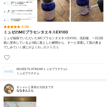
5.00
ミュゼのMCプラセンタエキスEX100
ミュゼ福袋でいただいたMCプラセンタエキスEX100。洗顔後、一日2回
肌に塗布しているよ‼︎肌に落とした瞬間から、すーと浸透して肌の奥ま
でしみていく感じがよくわ…
続きを見る
MUSEE PLATINUM(ミュゼプラチナム)
ミュゼプラチナム
オシャレと美容が大好きです
ななきんとん