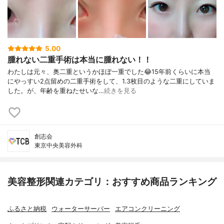
5.00
腫れない二重手術は本当に腫れない！！
わたしは元々、奥二重というかほぼ一重でした😂15年前くらいに本当
にやっすい2点留めの二重手術をして、1.3枚目のような二重にしていま
した。が、年齢を重ねたせいな…
続きを見る
創志会
東京中央美容外科
美容整形関連カテゴリ：おすすめ商品ランキング
ふるさと納税
ウォーターサーバー
エアコンクリーニング