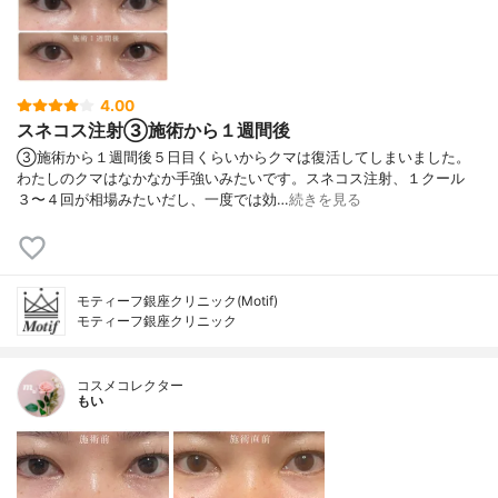
4.00
スネコス注射③施術から１週間後
③施術から１週間後５日目くらいからクマは復活してしまいました。
わたしのクマはなかなか手強いみたいです。スネコス注射、１クール
３〜４回が相場みたいだし、一度では効…
続きを見る
モティーフ銀座クリニック(Motif)
モティーフ銀座クリニック
コスメコレクター
もい