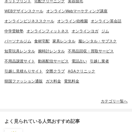
ネットプリント
宅配クリーニング
美容脱毛
WEBデザインスクール
オンラインWebマーケティング講座
オンラインビジネススクール
オンライン幼稚園
オンライン英会話
中学受験塾
オンラインフィットネス
オンラインヨガ
ジム
パーソナルジム
食材宅配
家具レンタル
服レンタル・サブスク
知育玩具レンタル
腕時計レンタル
不用品回収・買取サービス
不用品譲渡サイト
動画配信サービス
電話占い
引越し業者
引越し見積もりサイト
交際クラブ
AGAクリニック
韓国ファッション通販
ガス料金
電気料金
カテゴリ一覧へ
よく見られている人気おすすめ記事