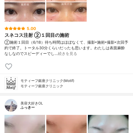
5.00
スネコス注射 ②１回目の施術
②施術１回目（6/18）待ち時間はほぼなくて、撮影⇨施術⇨撮影⇨次回予
約で終了。トータル30分くらいだったも思います。わたしは表面麻酔
なしなのでスピーディーでし…
続きを見る
モティーフ銀座クリニック(Motif)
モティーフ銀座クリニック
美容大好きOL
ふっきー