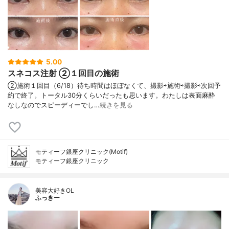
5.00
スネコス注射 ②１回目の施術
②施術１回目（6/18）待ち時間はほぼなくて、撮影⇨施術⇨撮影⇨次回予
約で終了。トータル30分くらいだったも思います。わたしは表面麻酔
なしなのでスピーディーでし…
続きを見る
モティーフ銀座クリニック(Motif)
モティーフ銀座クリニック
美容大好きOL
ふっきー