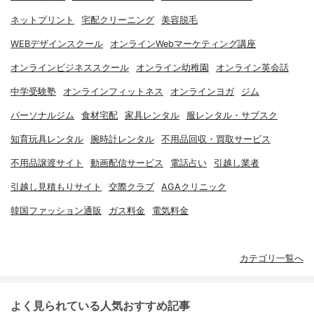
ネットプリント
宅配クリーニング
美容脱毛
WEBデザインスクール
オンラインWebマーケティング講座
オンラインビジネススクール
オンライン幼稚園
オンライン英会話
中学受験塾
オンラインフィットネス
オンラインヨガ
ジム
パーソナルジム
食材宅配
家具レンタル
服レンタル・サブスク
知育玩具レンタル
腕時計レンタル
不用品回収・買取サービス
不用品譲渡サイト
動画配信サービス
電話占い
引越し業者
引越し見積もりサイト
交際クラブ
AGAクリニック
韓国ファッション通販
ガス料金
電気料金
カテゴリ一覧へ
よく見られている人気おすすめ記事