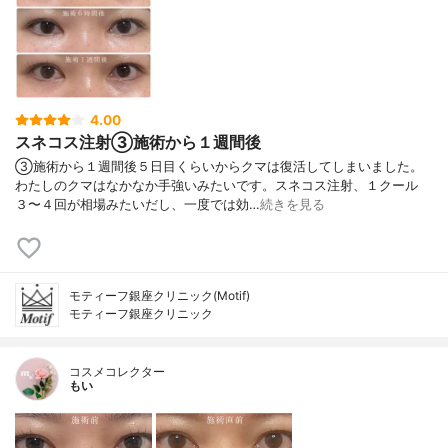
4.00
スネコス注射③施術から１週間後
③施術から１週間後５日目くらいからクマは復活してしまいました。
わたしのクマはなかなか手強いみたいです。スネコス注射、１クール
３〜４回が相場みたいだし、一度では効…
続きを見る
モティーフ銀座クリニック(Motif)
モティーフ銀座クリニック
コスメコレクター
もい