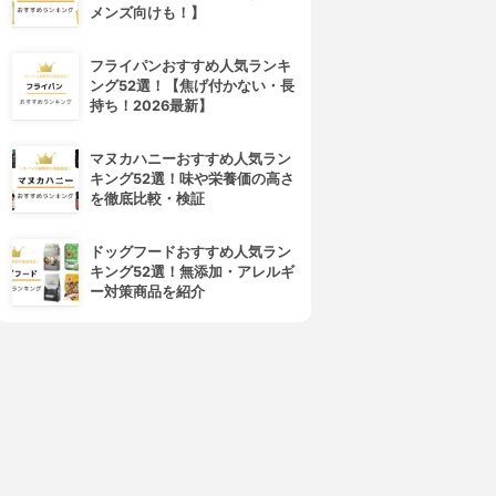
メンズ向けも！】
フライパンおすすめ人気ランキ
東京甲子社
PROUST(プルースト)
ング52選！【焦げ付かない・長
特製エキシウクリーム
クリーム
持ち！2026最新】
3.89
3.89
(3)
(2)
¥880
¥6,600
マヌカハニーおすすめ人気ラン
キング52選！味や栄養価の高さ
を徹底比較・検証
ドッグフードおすすめ人気ラン
キング52選！無添加・アレルギ
ー対策商品を紹介