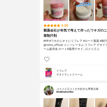
5.00
製薬会社が本気で考えて作ったワキガのニ
策制汗剤
#PR #ワキのニオイにリフレア #ロート製薬 #制
@rohto_official メンソレータム リフレア デ
ーム販売名:ロートR薬用デオド…
続きを見る
リフレア
デオドラントクリーム
コスメと口コミが大好きな専業主婦
kirakiranoriko