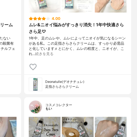
4.00
リーム
ムレ&ニオイ悩みがすっきり消失！1年中快適さら
さら足♡
たない
1年中、足のムレや、ムレによってニオイが気になるシーン
の殺菌有
がある私。この足指さらさらクリームは、すっかり必需品
メチルフェ
と化しています♬とにかく、ムレの程度と、ニオイが、こ
れ…
続きを見る
Deonatulle(デオナチュレ)
足指さらさらクリーム
コスメコレクター
もい