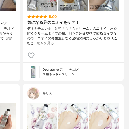
5.00
レ／
気になる足のニオイをケア！
足用デオド
デオナチュレ薬用足指さらさらクリーム足のニオイ、汗を
類があり
防ぐクリームタイプの制汗剤をご紹介♡指で塗るタイプな
で…
続き
ので、ニオイの発生源となる足指の間にしっかりと塗り込
むこ…
続きを見る
Deonatulle(デオナチュレ)
足指さらさらクリーム
ありんこ