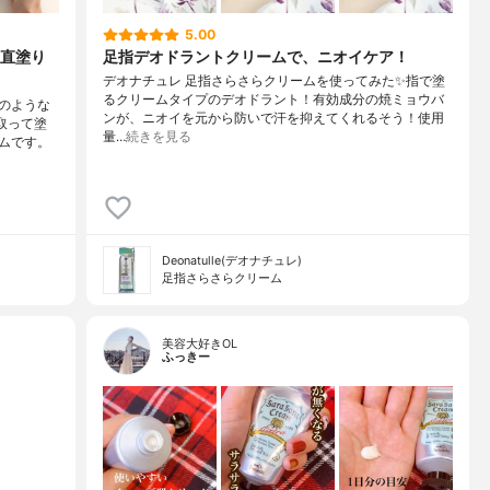
5.00
直塗り
足指デオドラントクリームで、ニオイケア！
デオナチュレ 足指さらさらクリームを使ってみた✨指で塗
るクリームタイプのデオドラント！有効成分の焼ミョウバ
のような
ンが、ニオイを元から防いで汗を抑えてくれるそう！使用
取って塗
量…
続きを見る
ムです。
Deonatulle(デオナチュレ)
足指さらさらクリーム
美容大好きOL
ふっきー