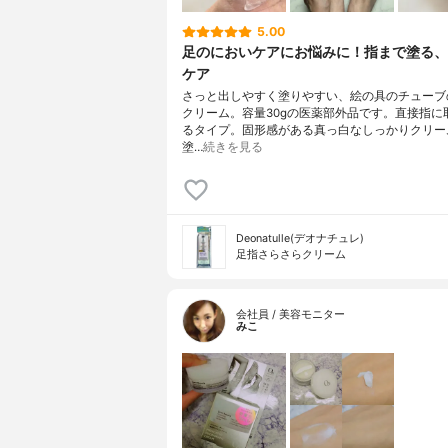
5.00
足のにおいケアにお悩みに！指まで塗る、
ケア
さっと出しやすく塗りやすい、絵の具のチューブ
クリーム。容量30gの医薬部外品です。直接指に
るタイプ。固形感がある真っ白なしっかりクリー
塗…
続きを見る
Deonatulle(デオナチュレ)
足指さらさらクリーム
会社員 / 美容モニター
みこ