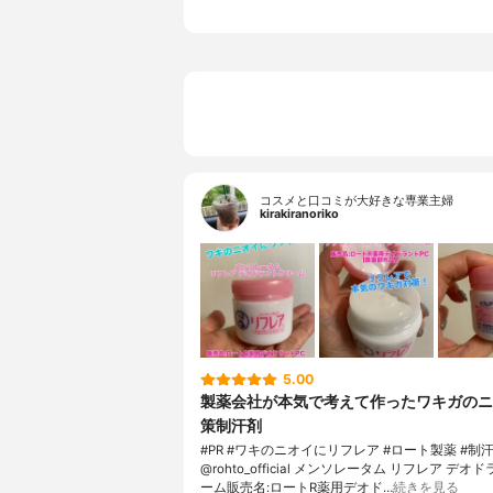
コスメと口コミが大好きな専業主婦
kirakiranoriko
5.00
製薬会社が本気で考えて作ったワキガのニ
策制汗剤
#PR #ワキのニオイにリフレア #ロート製薬 #制
@rohto_official メンソレータム リフレア デ
ーム販売名:ロートR薬用デオド…
続きを見る