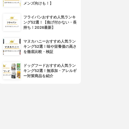
メンズ向けも！】
フライパンおすすめ人気ランキ
ング52選！【焦げ付かない・長
持ち！2026最新】
4位
5位
マヌカハニーおすすめ人気ラン
キング52選！味や栄養価の高さ
を徹底比較・検証
ドッグフードおすすめ人気ラン
キング52選！無添加・アレルギ
ー対策商品を紹介
東京甲子社
PROUST(プルースト)
特製エキシウクリーム
クリーム
3.89
3.89
(3)
(2)
¥880
¥6,600