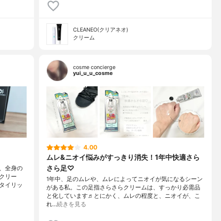
CLEANEO(クリアネオ)
クリーム
cosme concierge
yui_u_u_cosme
4.00
ムレ&ニオイ悩みがすっきり消失！1年中快適さら
さら足♡
、全身の
クリー
1年中、足のムレや、ムレによってニオイが気になるシーン
タイリッ
がある私。この足指さらさらクリームは、すっかり必需品
と化しています♬とにかく、ムレの程度と、ニオイが、こ
れ…
続きを見る