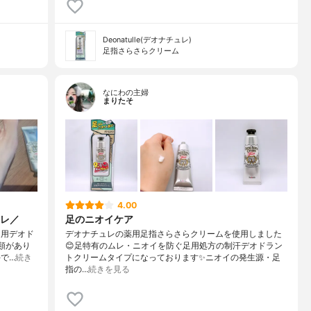
Deonatulle(デオナチュレ)
足指さらさらクリーム
なにわの主婦
まりたそ
4.00
レ／
足のニオイケア
足用デオド
デオナチュレの薬用足指さらさらクリームを使用しました
類があり
😊足特有のムレ・ニオイを防ぐ足用処方の制汗デオドラン
で…
続き
トクリームタイプになっております✨ニオイの発生源・足
指の…
続きを見る