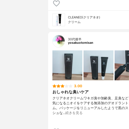
CLEANEO(クリアネオ)
クリーム
30代後半
yosakuotomisan
3.00
おしゃれな臭いケア
クリアネオクリームワキガ臭や加齢臭、足臭など
気になるニオイをケアする無添加のデオドラント
ム。パッケージをリニューアルしたようで黒のス
シュな…
続きを見る