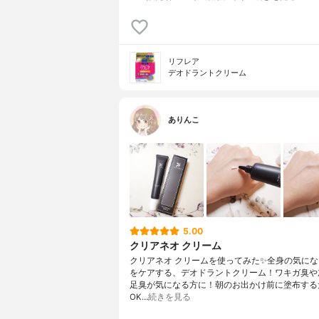
リフレア
デオドラントクリーム
ありんこ
5.00
クリアネオ クリーム
クリアネオ クリームを使ってみた✨全身の気に
をケアする、デオドラントクリーム！ワキガ臭や
足臭が気になる方に！朝のお出かけ前に塗布する
OK…
続きを見る