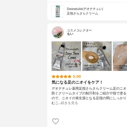
Deonatulle(デオナチュレ)
足指さらさらクリーム
コスメコレクター
もい
5.00
気になる足のニオイをケア！
デオナチュレ薬用足指さらさらクリーム足のニオ
防ぐクリームタイプの制汗剤をご紹介♡指で塗る
ので、ニオイの発生源となる足指の間にしっかり
むこ…
続きを見る