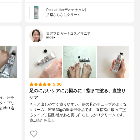
Deonatulle(デオナチュレ)
足指さらさらクリーム
美容ブロガー / コスメマニア
index
5.00
足のにおいケアにお悩みに！指まで塗る、直塗り
ケア
イ、汗を
タイプな
さっと出しやすく塗りやすい、絵の具のチューブのような
と塗り込
クリーム。容量30gの医薬部外品です。直接指に取って塗
るタイプ。固形感がある真っ白なしっかりクリームです。
塗…
続きを見る