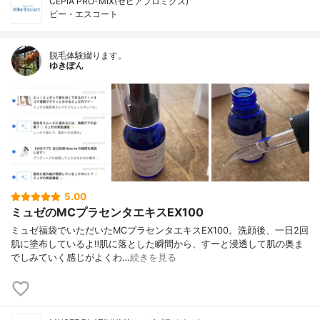
CEPIA PRO-MIX(セピアプロミクス)
ビー・エスコート
脱毛体験綴ります。
ゆきぽん
5.00
ミュゼのMCプラセンタエキスEX100
ミュゼ福袋でいただいたMCプラセンタエキスEX100。洗顔後、一日2回
肌に塗布しているよ‼︎肌に落とした瞬間から、すーと浸透して肌の奥ま
でしみていく感じがよくわ…
続きを見る