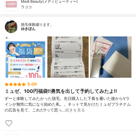
Medi Beauty(メディビューティー)
ラココ
脱毛体験綴ります。
ゆきぽん
5.00
ミュゼ、100円福袋‼︎勇気を出して予約してみたよ‼︎
ずーと体験してみたかった脱毛。先日購入した下着を履いた後からVラ
インが無性に気になり始めた私。。ネットで見かけたミュゼプラチナム
の広告を見て、これだ‼︎って思っ…
続きを見る