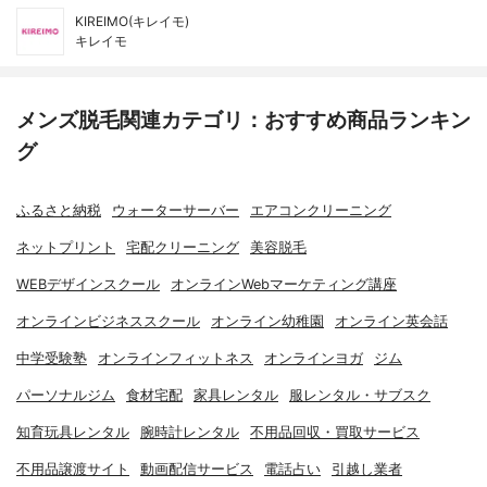
KIREIMO(キレイモ)
キレイモ
メンズ脱毛関連カテゴリ：おすすめ商品ランキン
グ
ふるさと納税
ウォーターサーバー
エアコンクリーニング
ネットプリント
宅配クリーニング
美容脱毛
WEBデザインスクール
オンラインWebマーケティング講座
オンラインビジネススクール
オンライン幼稚園
オンライン英会話
中学受験塾
オンラインフィットネス
オンラインヨガ
ジム
パーソナルジム
食材宅配
家具レンタル
服レンタル・サブスク
知育玩具レンタル
腕時計レンタル
不用品回収・買取サービス
不用品譲渡サイト
動画配信サービス
電話占い
引越し業者