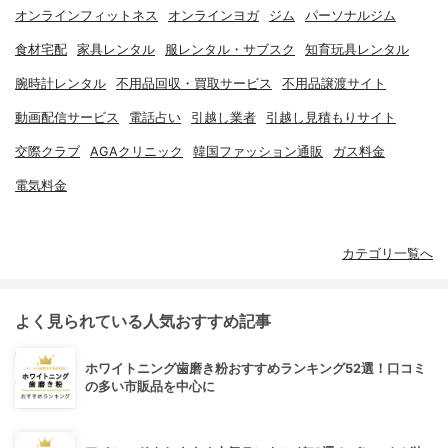
オンラインフィットネス
オンラインヨガ
ジム
パーソナルジム
食材宅配
家具レンタル
服レンタル・サブスク
知育玩具レンタル
腕時計レンタル
不用品回収・買取サービス
不用品譲渡サイト
動画配信サービス
電話占い
引越し業者
引越し見積もりサイト
交際クラブ
AGAクリニック
韓国ファッション通販
ガス料金
電気料金
カテゴリ一覧へ
よく見られている人気おすすめ記事
ホワイトニング歯磨き粉おすすめランキング52選！口コミ
の多い市販品を中心に