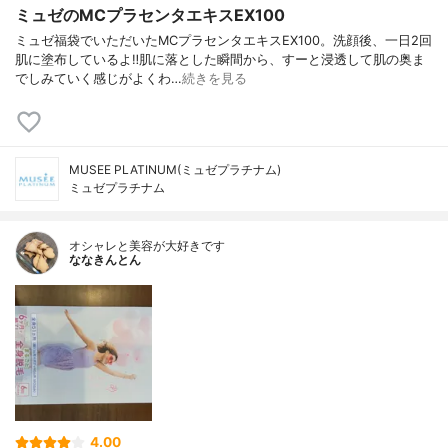
ミュゼのMCプラセンタエキスEX100
ミュゼ福袋でいただいたMCプラセンタエキスEX100。洗顔後、一日2回
肌に塗布しているよ‼︎肌に落とした瞬間から、すーと浸透して肌の奥ま
でしみていく感じがよくわ…
続きを見る
MUSEE PLATINUM(ミュゼプラチナム)
ミュゼプラチナム
オシャレと美容が大好きです
ななきんとん
4.00