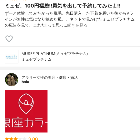
ミュゼ、100円福袋‼︎勇気を出して予約してみたよ‼︎
ずーと体験してみたかった脱毛。先日購入した下着を履いた後からVラ
インが無性に気になり始めた私。。ネットで見かけたミュゼプラチナム
の広告を見て、これだ‼︎って思っ…
続きを見る
MUSEE PLATINUM(ミュゼプラチナム)
ミュゼプラチナム
アラサー女性の美容・健康・婚活
halu
3.00