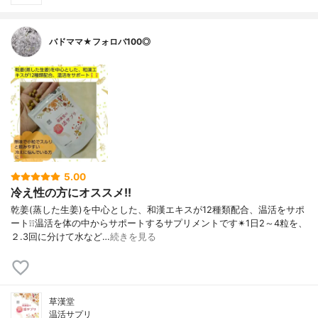
バドママ★フォロバ100◎
5.00
冷え性の方にオススメ!!
乾姜(蒸した生姜)を中心とした、和漢エキスが12種類配合、温活をサポ
ート❕❕温活を体の中からサポートするサプリメントです✴1日2～4粒を、
２.3回に分けて水など…
続きを見る
草漢堂
温活サプリ