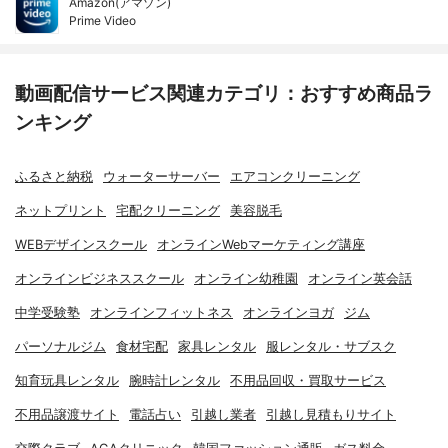
Amazon(アマゾン)
Prime Video
動画配信サービス関連カテゴリ：おすすめ商品ラ
ンキング
ふるさと納税
ウォーターサーバー
エアコンクリーニング
ネットプリント
宅配クリーニング
美容脱毛
WEBデザインスクール
オンラインWebマーケティング講座
オンラインビジネススクール
オンライン幼稚園
オンライン英会話
中学受験塾
オンラインフィットネス
オンラインヨガ
ジム
パーソナルジム
食材宅配
家具レンタル
服レンタル・サブスク
知育玩具レンタル
腕時計レンタル
不用品回収・買取サービス
不用品譲渡サイト
電話占い
引越し業者
引越し見積もりサイト