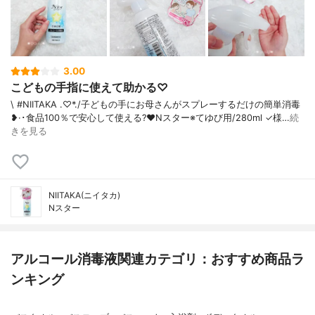
3.00
こどもの手指に使えて助かる♡
\ #NIITAKA .♡*./ 子どもの手にお母さんがスプレーするだけの簡単消毒
❥·･食品100％で安心して使える?❤️Nスター※てゆび用/280ml ✓様…
続
きを見る
NIITAKA(ニイタカ)
Nスター
アルコール消毒液関連カテゴリ：おすすめ商品ラ
ンキング