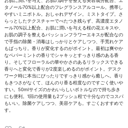
お肌に潤いを与え、お肌の調子を整える美容成分配合、エ
タノール70%以上配合のフレグランスアルコール。携帯し
やすいミニボトル。おしゃれデザイン。ミストタイプ。さ
らっとしたテクスチャーでべたつき残らず、高濃度エタノ
ール70%以上配合、お肌に潤いを与える桜の花エキスや、
お肌の調子を整えるバッションフラワーエキスが配合なの
で手指の除菌・消毒はしっかりとケアしつつ、手荒れケア
もばっちり。香りが変化するのがポイント。最初は爽やか
なペパーミントの香りでシャキッとすっきり感のある香
り。そしてフローラルの華やかさのあるリラックスできる
香りへと変化で香りが2度楽しめるのがポイント。デスク
ワーク時に本当にぴったりですっきり感から癒しへ。香り
もきつさがなくて、ほんのり香る程度なのですごく使いや
すい。50mlサイズのかわいらしいボトルなので持ち歩き
にも便利。1回の使用量も2プッシュ程で十分なのでコスパ
もいい。除菌ケアしつつ、美容ケアも。すごくおすすめで
す。