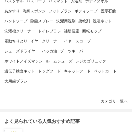
バスタオル
バスローブ
バスマット
入浴剤
ボディタオル
あかすり
海綿スポンジ
フットブラシ
ボディソープ
固形石鹸
ハンドソープ
除菌スプレー
洗濯用洗剤
柔軟剤
洗濯ネット
洗濯槽クリーナー
トイレブラシ
補助便座
回転モップ
電動ちりとり
イヤークリーナー
イヤースコープ
シューズドライヤー
ハッカ油
ブーツキーパー
ホワイトノイズマシン
ルームシューズ
レジカゴリュック
遺伝子検査キット
ドッグフード
キャットフード
ペットカート
犬用歯ブラシ
カテゴリ一覧へ
よく見られている人気おすすめ記事