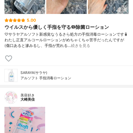
5.00
ウイルスから優しく手指を守る🦠除菌ローション
♡サラヤアルソフト新感覚なうるさら処方の手指消毒ローションです🧴
わたし正直アルコールローションがめちゃくちゃ苦手だったんですが
(傷口あると滲みるし、手指が荒れる…
続きを見る
SARAYA(サラヤ)
アルソフト 手指消毒ローション
美容好き
大崎美佳