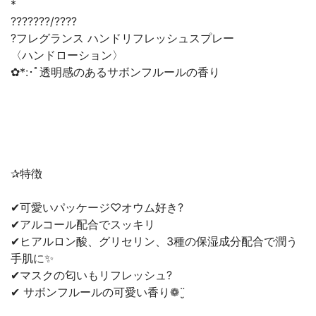
*
???????/????
?フレグランス ハンドリフレッシュスプレー
〈ハンドローション〉
✿*:･ﾟ透明感のあるサボンフルールの香り
✰︎特徴
✔可愛いパッケージ♡オウム好き?
✔アルコール配合でスッキリ
✔ヒアルロン酸、グリセリン、3種の保湿成分配合で潤う
手肌に✨
✔マスクの匂いもリフレッシュ?
✔ サボンフルールの可愛い香り❁¨̮