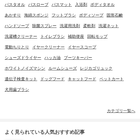
バスタオル
バスローブ
バスマット
入浴剤
ボディタオル
あかすり
海綿スポンジ
フットブラシ
ボディソープ
固形石鹸
ハンドソープ
除菌スプレー
洗濯用洗剤
柔軟剤
洗濯ネット
洗濯槽クリーナー
トイレブラシ
補助便座
回転モップ
電動ちりとり
イヤークリーナー
イヤースコープ
シューズドライヤー
ハッカ油
ブーツキーパー
ホワイトノイズマシン
ルームシューズ
レジカゴリュック
遺伝子検査キット
ドッグフード
キャットフード
ペットカート
犬用歯ブラシ
カテゴリ一覧へ
よく見られている人気おすすめ記事