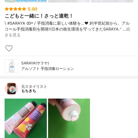
5.00
こどもと一緒に！さっと速乾！
\ #SARAYA Ꙭ꙳ / 手指消毒に新しい体験を…❤︎ 約半世紀前から、アル
コール手指消毒剤を開発!!日本の衛生環境を守ってきたSARAYA‪.ᐟ …
続
きを見る
SARAYA(サラヤ)
アルソフト 手指消毒ローション
元スタイリスト
もちきち