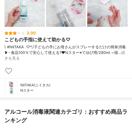
3.00
こどもの手指に使えて助かる♡
\ #NIITAKA .♡*./ 子どもの手にお母さんがスプレーするだけの簡単消毒
❥·･食品100％で安心して使える?❤️Nスター※てゆび用/280ml ✓様…
続
きを見る
NIITAKA(ニイタカ)
Nスター
アルコール消毒液関連カテゴリ：おすすめ商品ラ
ンキング