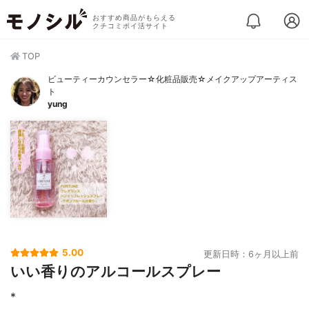
おすすめ商品がもらえる
クチコミポイ活サイト
TOP
ビューティーカウンセラー☆化粧品販売☆メイクアップアーティス
ト
yung
5.00
更新日時：6ヶ月以上前
いい香りのアルコールスプレー
*