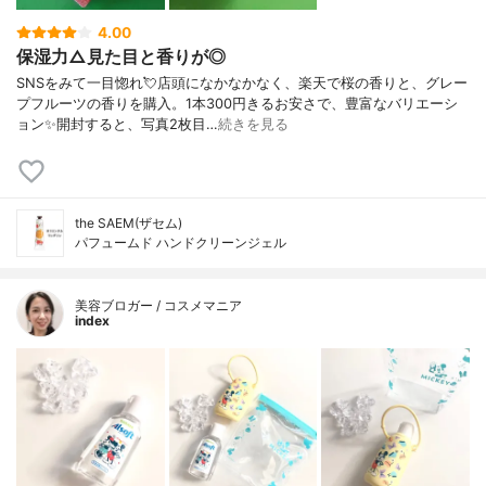
4.00
保湿力△見た目と香りが◎
SNSをみて一目惚れ💘店頭になかなかなく、楽天で桜の香りと、グレー
プフルーツの香りを購入。1本300円きるお安さで、豊富なバリエーシ
ョン✨開封すると、写真2枚目…
続きを見る
the SAEM(ザセム)
パフュームド ハンドクリーンジェル
美容ブロガー / コスメマニア
index