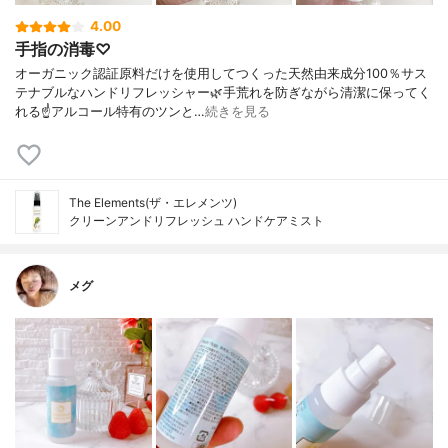
4.00
手指の消毒♡
オーガニック認証原料だけを使用してつくった天然由来成分100％サス
テナブルなハンドリフレッシャー🌿手荒れを防ぎながら清潔に保ってく
れる☝️アルコール特有のツンと…
続きを見る
The Elements(ザ・エレメンツ)
クリーンアンドリフレッシュ ハンドケアミスト
メグ