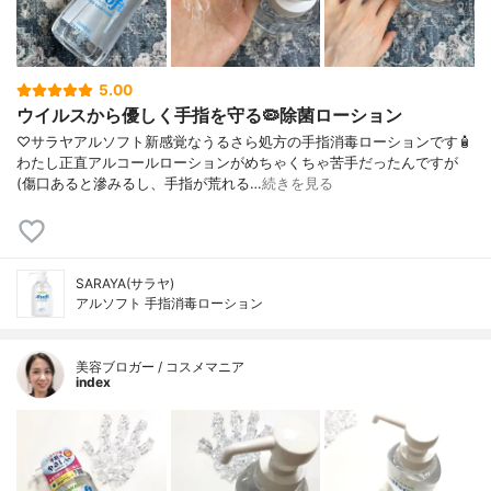
5.00
ウイルスから優しく手指を守る🦠除菌ローション
♡サラヤアルソフト新感覚なうるさら処方の手指消毒ローションです🧴
わたし正直アルコールローションがめちゃくちゃ苦手だったんですが
(傷口あると滲みるし、手指が荒れる…
続きを見る
SARAYA(サラヤ)
アルソフト 手指消毒ローション
美容ブロガー / コスメマニア
index