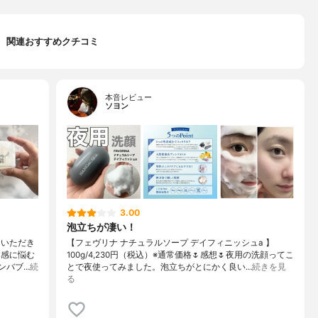
関連おすすめクチコミ
本音レビュー
ソヨン
3.00
泡立ちが凄い！
をいただき
【フェヴリナ ナチュラルソープ デイフィニッシュa 】
り感に悩む
100g/4,230円（税込）※通常価格🌷感想🌷夜用の洗顔ってこ
ンバブ…
続
とで夜使ってみました。泡立ちがとにかく良い…
続きを見
る