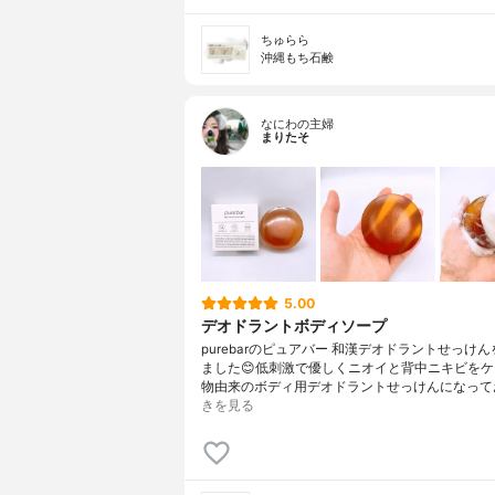
ちゅらら
沖縄もち石鹸
なにわの主婦
まりたそ
5.00
デオドラントボディソープ
purebarのピュアバー 和漢デオドラントせっけ
ました😊低刺激で優しくニオイと背中ニキビを
物由来のボディ用デオドラントせっけんになって
きを見る