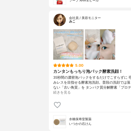
ソープ AHA＆ピール
会社員 / 美容モニター
みこ
5.00
カンタンもっちり泡パック酵素洗顔！
35秒間の濃密泡パックをするだけでこすらずに 
みレスを目指せる酵素泡洗顔。普段の洗顔では落
ない「古い角質」を タンパク質分解酵素「プロテ
続きを見る
水橋保寿堂製薬
いつかの石けん