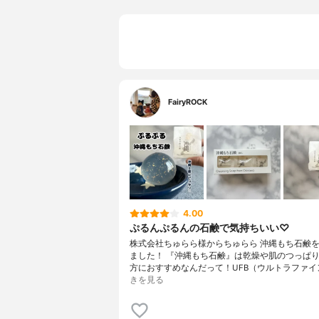
FairyROCK
4.00
ぷるんぷるんの石鹸で気持ちいい♡
株式会社ちゅらら様からちゅらら 沖縄もち石鹸
ました！ 『沖縄もち石鹸』は乾燥や肌のつっぱ
方におすすめなんだって！UFB（ウルトラファイ
きを見る