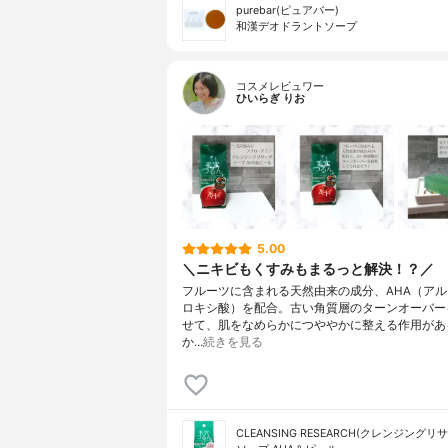
purebar(ピュアバー)
和漢デオドラントソープ
コスメレビュワー
ひいらぎ りお
5.00
＼ニキビもくすみもまるっと解決！？／
フルーツに含まれる天然由来の成分、AHA（ア
ロキシ酸）を配合。古い角質層のターンオーバー
せて、肌をなめらかにつややかに整える作用があ
か…
続きを見る
CLEANSING RESEARCH(クレンジングリ