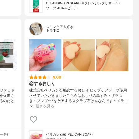
CLEANSING RESEARCH(クレンジングリサーチ)
ソープ AHA＆ピール
スキンケア大好き
トラネコ
4.00
恋するおしり
ルファヒド
株式会社ペリカン石鹸恋するおしり ヒップケアソープ使用
を促進さ
させていただきましたこちらはおしりの黒ずみ・ザラつ
るのだと
き・ブツブツ*をケアするスクラブ石けんなんです＊メラニ
ン…
続きを見る
サーチ)
ペリカン石鹸(PELICAN SOAP)