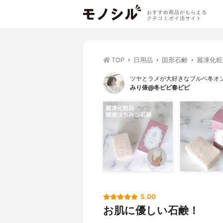
おすすめ商品がもらえる
クチコミポイ活サイト
TOP
日用品
固形石鹸
麗凍化粧品
ツヤとラメが大好きなブルベ冬オ
みり俵@冬ビビ春ビビ
5.00
お肌に優しい石鹸！