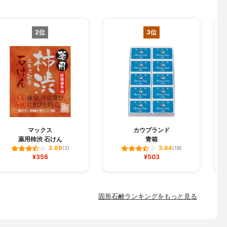
2位
3位
マックス
カウブランド
薬用柿渋 石けん
青箱
3.89
3.84
(2)
(18)
¥356
¥503
固形石鹸ランキングをもっと見る