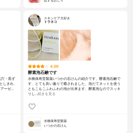
恋するおしり
スキンケア大好き
トラネコ
4.00
酵素泡石鹸です
毛穴・黒ず
水橋保寿堂製薬いつかの石けんの紹介です、酵素泡石鹸で
としきれ
す、とても良い薫りで癒されました、泡だてネットを使う
アーゼ…
ともこもこふわふわの泡が出来ます、酵素泡なのでスッキ
リし…
続きを見る
水橋保寿堂製薬
いつかの石けん