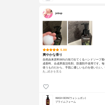
jobsp
5.00
爽やかな香り
自然由来原料98%の泡で出てくるハンドソープ着
成香料、合成界面活性剤、防腐剤不使用です。毎
使うものだから、手肌に優しいものを使いたい。
た…
続きを見る
WASH BON(ウォシュボン)
プライムフォーム