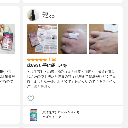
主婦
くみくみ
5.00
休めない手に優しさを
我などに
冬は手荒れとの戦い💦✋コロナ対策の消毒と、最近仕事は
の絆創膏だ
じめたので手洗いと消毒の頻度が増えて乾燥がひどくて出
するので
血しました💦手荒れひどくても休めないので『キズクイッ
クf…
続きを見る
東洋化学(TOYO KAGAKU)
キズクイック