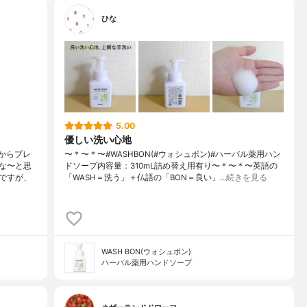
ひな
5.00
優しい洗い心地
人からプレ
〜＊〜＊〜#WASHBON(#ウォシュボン)#ハーバル薬用ハン
な〜と思
ドソープ内容量：310mL詰め替え用有り〜＊〜＊〜英語の
ですが、
「WASH＝洗う」＋仏語の「BON＝良い」…
続きを見る
WASH BON(ウォシュボン)
ハーバル薬用ハンドソープ