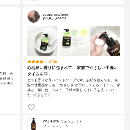
cosme concierge
yui_u_u_cosme
4.00
心地良い香りに包まれて、 家族でやさしい手洗い
タイムを♡
色料、合
日何回も
とても香りが良いハンドソープです。説明を読んでも、実
手を洗う
際の使用感からも、“やさしさ”が伝わってくるアイテム。家
族と一緒に使ってみて、子供が楽しそうに手を洗ってい
た…
続きを見る
WASH BON(ウォシュボン)
プライムフォーム