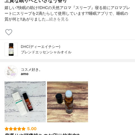
上質な眠りへといざなう香り
嬉しい?快眠の助け‼️DHCの天然アロマ『スリープ』寝る前にアロマプレ
ートにスリープを2滴たらして使用しています??睡眠アプリで、睡眠の
質が何と‼️あがりました…
続きを見る
DHC(ディーエイチシー)
ブレンドエッセンシャルオイル
コスメ好き。
amo
5.00