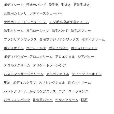
ボディシート
汗止めバンド
脱毛器
毛抜き
電動毛抜き
女性用カミソリ
レディースシェーバー
女性用シェービングクリーム
ムダ毛処理後保湿クリーム
除毛クリーム
抑毛ローション
除毛パッド
除毛スプレー
ブラジリアンワックス
鼻毛ブラジリアンワックス
ボディクリーム
ボディオイル
ボディミルク
ボディバター
ボディローション
ボディパウダー
アロエクリーム
アロエジェル
シアバター
デコルテクリーム
デリケートゾーンケア
バストマッサージクリーム
アルガンオイル
ティーツリーオイル
馬油
ボディスクラブ
スリミングジェル
首イボクリーム
ハンドクリーム
かかとケアグッズ
エアーストッキング
パラフィンパック
足角質パック
かかとクリーム
軽石