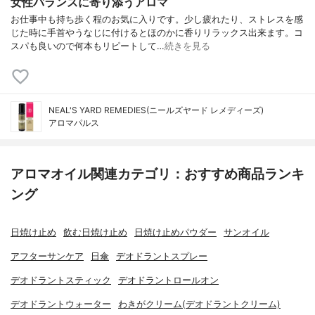
女性バランスに寄り添うアロマ
お仕事中も持ち歩く程のお気に入りです。少し疲れたり、ストレスを感
じた時に手首やうなじに付けるとほのかに香りリラックス出来ます。コ
スパも良いので何本もリピートして…
続きを見る
NEAL'S YARD REMEDIES(ニールズヤード レメディーズ)
アロマパルス
アロマオイル関連カテゴリ：おすすめ商品ランキ
ング
日焼け止め
飲む日焼け止め
日焼け止めパウダー
サンオイル
アフターサンケア
日傘
デオドラントスプレー
デオドラントスティック
デオドラントロールオン
デオドラントウォーター
わきがクリーム(デオドラントクリーム)