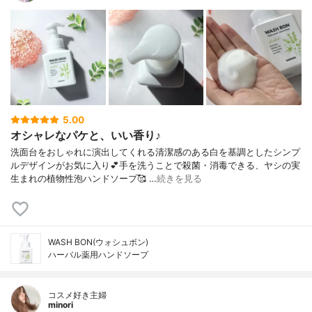
5.00
オシャレなパケと、いい香り♪
洗面台をおしゃれに演出してくれる清潔感のある白を基調としたシンプ
ルデザインがお気に入り💕手を洗うことで殺菌・消毒できる、ヤシの実
生まれの植物性泡ハンドソープ🥰 …
続きを見る
WASH BON(ウォシュボン)
ハーバル薬用ハンドソープ
コスメ好き主婦
minori