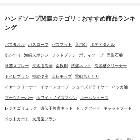
ハンドソープ関連カテゴリ：おすすめ商品ランキ
ング
バスタオル
バスローブ
バスマット
入浴剤
ボディタオル
あかすり
海綿スポンジ
フットブラシ
ボディソープ
固形石鹸
除菌スプレー
洗濯用洗剤
柔軟剤
洗濯ネット
洗濯槽クリーナー
トイレブラシ
補助便座
回転モップ
電動ちりとり
イヤークリーナー
イヤースコープ
シューズドライヤー
ハッカ油
ブーツキーパー
ホワイトノイズマシン
ルームシューズ
レジカゴリュック
遺伝子検査キット
ドッグフード
キャットフード
ペットカート
犬用歯ブラシ