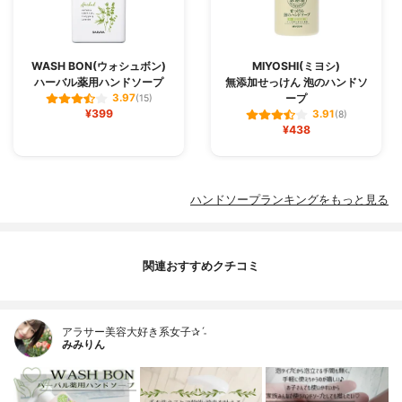
WASH BON(ウォシュボン)
MIYOSHI(ミヨシ)
ハーバル薬用ハンドソープ
無添加せっけん 泡のハンドソ
ープ
3.97
(15)
¥399
3.91
(8)
¥438
ハンドソープランキングをもっと見る
関連おすすめクチコミ
アラサー美容大好き系女子✰ˊ˗
みみりん