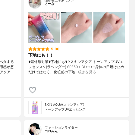
撮影会主宰兼モデル
さーな
5.00
下地にも！！
ベタする
❣️紫外線対策❣️下地にも❣️⚪︎スキンアクア トーンアップUVエ
用感が悪
ッセンス⚪︎(ラベンダー) SPF50＋PA++++身体の日焼け止め
Vアクア
だけではなく、化粧前の下地…
続きを見る
SKIN AQUA(スキンアクア)
トーンアップUVエッセンス
ファッションライター
コロみん