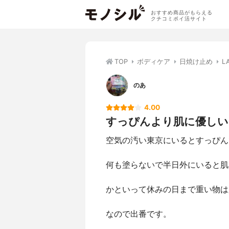
おすすめ商品がもらえる
クチコミポイ活サイト
TOP
ボディケア
日焼け止め
L
のあ
4.00
すっぴんより肌に優しい
空気の汚い東京にいるとすっぴん
何も塗らないで半日外にいると肌
かといって休みの日まで重い物は
なので出番です。