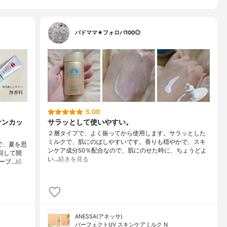
バドママ★フォロバ100◎
5.00
サンカッ
サラッとして使いやすい。
２層タイプで、よく振ってから使用します。サラッとした
ミルクで、肌にのばしやすいです。香りも穏やかで、スキ
で、夏を思
ンケア成分50％配合なので、肌にのせた時に、ちょうどよ
回して開
い…
続きを見る
ーブ…
続
ANESSA(アネッサ)
パーフェクトUV スキンケアミルク N