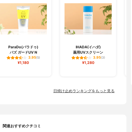
L
ParaDo(パラドゥ)
IHADA(イハダ)
バズ ガードUV N
薬用UVスクリーン
3.95
3.95
(5)
(3)
¥1,180
¥1,280
日焼け止めランキングをもっと見る
関連おすすめクチコミ