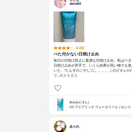
会社員
akira80
4.00
べた付かない日焼け止め
毎日の日焼け防止に最適な日焼け止め。私はベタ
日焼け止めが苦手で、いくら効果が高い物でも使
いと、”たんすのこやし”に。。。。このビオレU
リ…
続きを見る
Bioré(ビオレ)
UV アクアリッチ ウォータリーエッセンス
あられ