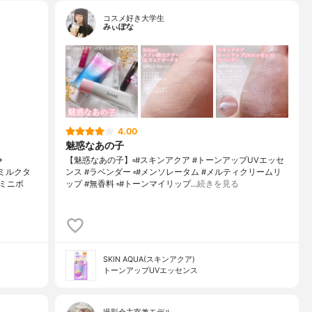
コスメ好き大学生
みぃぽな
4.00
魅惑なあの子
+
【魅惑なあの子】▫️#スキンアクア #トーンアップUVエッセ
ミルクタ
ンス #ラベンダー ▫️#メンソレータム #メルティクリームリ
ミニボ
ップ #無香料 ▫️#トーンマイリップ…
続きを見る
SKIN AQUA(スキンアクア)
トーンアップUVエッセンス