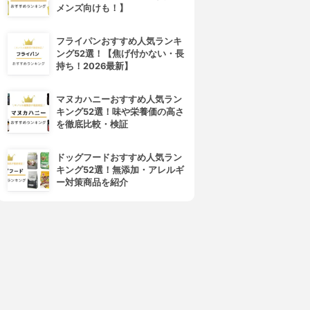
メンズ向けも！】
フライパンおすすめ人気ランキ
ング52選！【焦げ付かない・長
持ち！2026最新】
マヌカハニーおすすめ人気ラン
AROCHE-POSAY(ラ ロッシ
ANESSA(アネッサ)
キング52選！味や栄養価の高さ
ュ ポゼ)
パーフェクトUV スキンケアミ
を徹底比較・検証
アンテリオス XL フリュイド
ルク N
3.95
3.94
(40)
ドッグフードおすすめ人気ラン
¥3,957
¥1,680
キング52選！無添加・アレルギ
ー対策商品を紹介