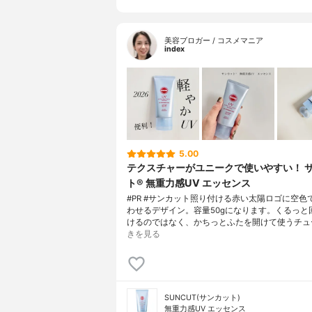
美容ブロガー / コスメマニア
index
5.00
テクスチャーがユニークで使いやすい！ 
ト® 無重力感UV エッセンス
#PR #サンカット照り付ける赤い太陽ロゴに空色
わせるデザイン。容量50gになります。くるっと
けるのではなく、かちっとふたを開けて使うチュ
きを見る
SUNCUT(サンカット)
無重力感UV エッセンス