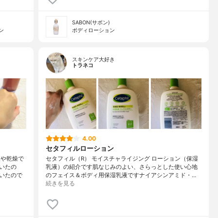
SABON(サボン)
ン
ボディローション
スキンケア大好き
トラネコ
4.00
セタフィルローション
線や乾燥で
セタフィル（R） モイスチャライジング ローション（保湿
いたの
乳液）の紹介です肌なじみのよい、さらっとした使い心地
いたので
のフェイス＆ボディ用保湿乳液ですナイアシンアミド・…
続きを見る