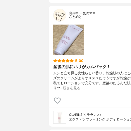
育休中 一児のママ
さとめけ
5.00
産後の肌にハリがカムバック！
ムンと立ち昇る女性らしい香り。乾燥肌の人はこ
ズのクリームがよりオススメだそうですが乾燥が
私でもローションで充分です。産後のたるんだ肌
りツ…
続きを見る
CLARINS(クラランス)
エクストラ ファーミング ボディ ローショ