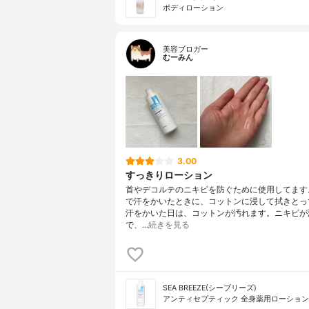
ボディローション
美容ブロガー
むーみん
3.00
すっきりローション
首やデコルテのニキビを防ぐために使用してます
で汗をかいたときに、コットンに浸して拭きとっ
汗をかいた日は、コットンが汚れます。ニキビが
で、…
続きを見る
SEA BREEZE(シーブリーズ)
アンティセプティック 全身薬用ローション