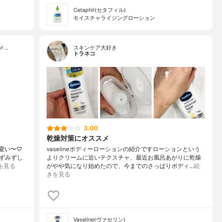
Cetaphil(セタフィル)
モイスチャライジングローション
メ…
スキンケア大好き
トラネコ
3.00
乾燥対策にオススメ
り可愛い〜♡
vaselineボディーローションの紹介ですローションという
ずみずし
よりクリームに近いテクスチャ、最近お風呂あがりに乾燥
を見る
がやや気になり始めたので、今までのさっぱりボディ…
続
きを見る
Vaseline(ヴァセリン)