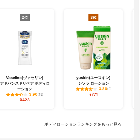
2位
3位
Vaseline(ヴァセリン)
yuskin(ユースキン)
アドバンスドリペア ボディロ
シソラ ローション
モ
ーション
3.86
(2)
¥771
3.90
(15)
¥423
ボディローションランキングをもっと見る