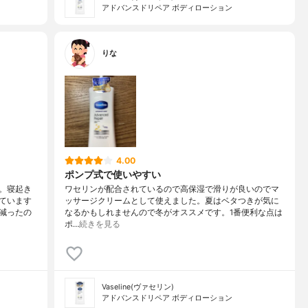
アドバンスドリペア ボディローション
りな
4.00
ポンプ式で使いやすい
。寝起き
ワセリンが配合されているので高保湿で滑りが良いのでマ
ています
ッサージクリームとして使えました。夏はベタつきが気に
減ったの
なるかもしれませんので冬がオススメです。1番便利な点は
ポ…
続きを見る
Vaseline(ヴァセリン)
アドバンスドリペア ボディローション