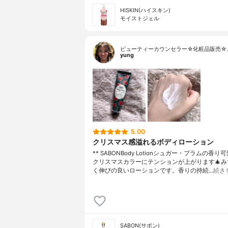
HISKIN(ハイスキン)
モイストジェル
ビューティーカウンセラー☆化粧品販売☆
yung
5.00
クリスマス感溢れるボディローション
** SABONBody Lotionシュガー・プラムの香
クリスマスカラーにテンションが上がります🎄み
く伸びの良いローションです。香りの持続…
続き
SABON(サボン)