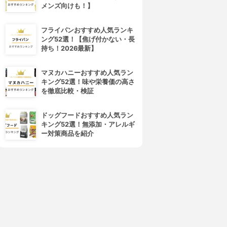
メンズ向けも！】
4位
5位
フライパンおすすめ人気ランキ
ング52選！【焦げ付かない・長
持ち！2026最新】
マヌカハニーおすすめ人気ラン
キング52選！味や栄養価の高さ
を徹底比較・検証
ドッグフードおすすめ人気ラン
キング52選！無添加・アレルギ
Cetaphil(セタフィル)
Chloe(クロエ)
ー対策商品を紹介
イスチャライジングローショ
ボディローション
ン
3.84
(6)
¥2,918
3.84
(6)
¥1,280