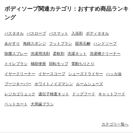
ボディソープ関連カテゴリ：おすすめ商品ランキ
ング
バスタオル
バスローブ
バスマット
入浴剤
ボディタオル
あかすり
海綿スポンジ
フットブラシ
固形石鹸
ハンドソープ
除菌スプレー
洗濯用洗剤
柔軟剤
洗濯ネット
洗濯槽クリーナー
トイレブラシ
補助便座
回転モップ
電動ちりとり
イヤークリーナー
イヤースコープ
シューズドライヤー
ハッカ油
ブーツキーパー
ホワイトノイズマシン
ルームシューズ
レジカゴリュック
遺伝子検査キット
ドッグフード
キャットフード
ペットカート
犬用歯ブラシ
カテゴリ一覧へ