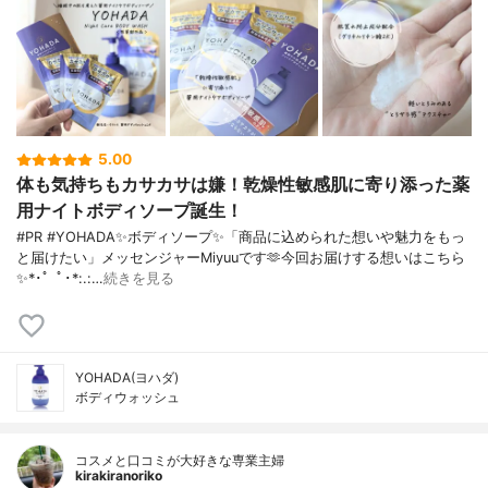
5.00
体も気持ちもカサカサは嫌！乾燥性敏感肌に寄り添った薬
用ナイトボディソープ誕生！
#PR #YOHADA✨ボディソープ✨「商品に込められた想いや魅力をもっ
と届けたい」メッセンジャーMiyuuです🫶今回お届けする想いはこちら
✨*･゜ﾟ･*:.:…
続きを見る
YOHADA(ヨハダ)
ボディウォッシュ
コスメと口コミが大好きな専業主婦
kirakiranoriko