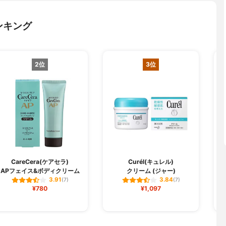
ンキング
2位
3位
CareCera(ケアセラ)
Curél(キュレル)
APフェイス&ボディクリーム
クリーム (ジャー)
3.91
3.84
(7)
(7)
¥780
¥1,097