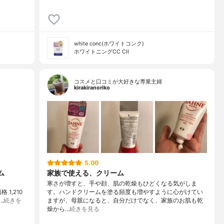
white conc(ホワイトコンク)
ホワイトニングCC CII
コスメと口コミが大好きな専業主婦
kirakiranoriko
5.00
ム
家族で使える、クリーム
寒さが増すと、手や顔、肌の乾燥もひどくなる気がしま
 1,210
す。ハンドクリームを塗る頻度も増やすように心がけてい
…
続きを
ますが、母親になると、自分だけでなく、家族のお肌も乾
燥から…
続きを見る