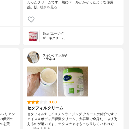
わったクリームです、肌にベールがかかったような使用
感、肌…
続きを見る
Eisai(エーザイ)
ザーネクリーム
スキンケア大好き
トラネコ
3.00
セタフィルクリーム
バレリアン
セタフィル® モイスチャライジング クリームの紹介ですフ
の保湿の
ェイス＆ボディ用保湿クリーム、大容量で全身たっぷり使
ルを贅
えるのが魅力です、テクスチャはもっちりしているので
し…
続きを見る