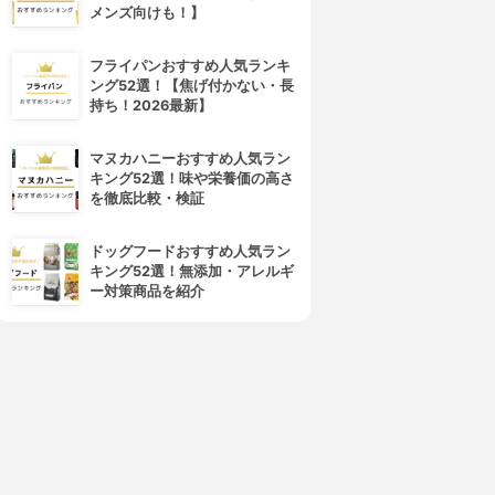
メンズ向けも！】
フライパンおすすめ人気ランキ
ング52選！【焦げ付かない・長
持ち！2026最新】
4位
5位
マヌカハニーおすすめ人気ラン
キング52選！味や栄養価の高さ
を徹底比較・検証
ドッグフードおすすめ人気ラン
キング52選！無添加・アレルギ
ー対策商品を紹介
PEACH JOHN(ピーチ・ジョ
Eisai(エーザイ)
ン)
ザーネクリーム
ボムバストクリーム リッチ
3.81
(24)
3.80
¥846
(8)
¥3,278