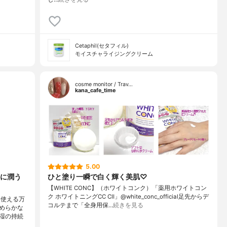
Cetaphil(セタフィル)
モイスチャライジングクリーム
cosme monitor / Trav…
kana_cafe_time
5.00
に潤う
ひと塗り一瞬で白く輝く美肌♡
【WHITE CONC】（ホワイトコンク）「薬用ホワイトコン
ク ホワイトニングCC CⅡ」@white_conc_official足先からデ
 使える万
コルテまで「全身用保…
続きを見る
めらかな
湿の持続