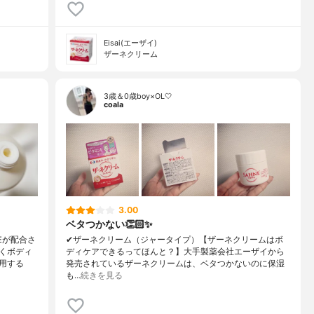
Eisai(エーザイ)
ザーネクリーム
3歳＆0歳boy×OL🤍
coala
3.00
ベタつかない👏🏻✨
Eが配合さ
✔︎ザーネクリーム（ジャータイプ）【ザーネクリームはボ
くボディ
ディケアできるってほんと？】大手製薬会社エーザイから
用する
発売されているザーネクリームは、ベタつかないのに保湿
も…
続きを見る