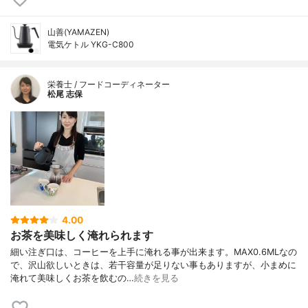
山善(YAMAZEN)
電気ケトル YKG-C800
栄養士 / フードコーディネーター
松尾 志保
4.00
お茶を美味しく淹れられます
細い注ぎ口は、コーヒーを上手に淹れる事が出来ます。MAX0.6MLなの
で、沢山欲しいときは、若干容量が足りない事もありますが、小まめに
淹れて美味しくお茶を飲むの…
続きを見る