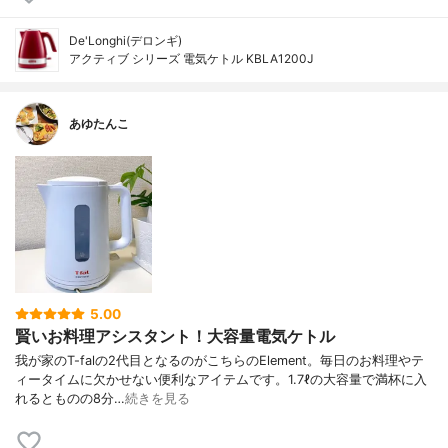
De'Longhi(デロンギ)
アクティブ シリーズ 電気ケトル KBLA1200J
あゆたんこ
5.00
賢いお料理アシスタント！大容量電気ケトル
我が家のT-falの2代目となるのがこちらのElement。毎日のお料理やテ
ィータイムに欠かせない便利なアイテムです。1.7ℓの大容量で満杯に入
れるとものの8分…
続きを見る