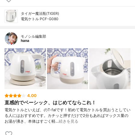
タイガー魔法瓶(TIGER)
電気ケトル PCF-G080
モノシル編集部
hana
4.00
直感的でベーシック、はじめてならこれ！
電気ケトルといえば、のT-falです！初めて電気ケトルを買おうとしてい
る人にはおすすめです。カチッと押すだけで2分もあればマックス量の
お湯が沸き、本体はすごく軽…
続きを見る