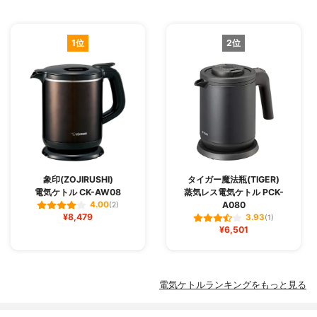
1位
2位
象印(ZOJIRUSHI)
タイガー魔法瓶(TIGER)
電気ケトル CK-AW08
蒸気レス電気ケトル PCK-
A080
4.00
(2)
¥8,479
3.93
(1)
¥6,501
電気ケトルランキングをもっと見る