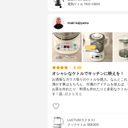
電気ケトル YKG-C800
maki kajiyama
4.00
オシャレなケトルでキッチンに映えを！
お洒落なガラス張りのケトルを購入。なんとこれ
沸かす事はもちろん、付属のアイテムを使えば、
お茶を作れたり、料理も作れたりと多彩なケトル
す！温…
続きを見る
LUCTUS(ラクタス)
クックケトル SE6300