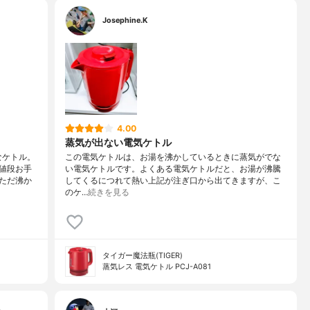
Josephine.K
4.00
蒸気が出ない電気ケトル
なケトル。
この電気ケトルは、お湯を沸かしているときに蒸気がでな
値段お手
い電気ケトルです。よくある電気ケトルだと、お湯が沸騰
ただ沸か
してくるにつれて熱い上記が注ぎ口から出てきますが、こ
のケ…
続きを見る
タイガー魔法瓶(TIGER)
蒸気レス 電気ケトル PCJ-A081
…