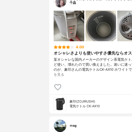
千晶
4.00
オシャレさよりも使いやすさ優先ならオス
某オシャレな国内メーカーのデザイン系電気ケト
ど使い、壊れたので買い換えました。迷いに迷っ
のが、象印さんの電気ケトルCK-AX10 ホワイト
を見る
象印(ZOJIRUSHI)
電気ケトル CK-AX10
ｍeg