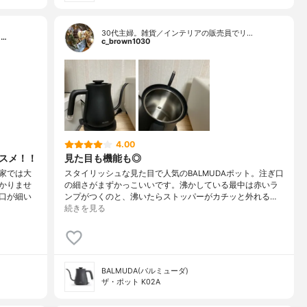
30代主婦。雑貨／インテリアの販売員でリ…
…
c_brown1030
4.00
ススメ！！
見た目も機能も◎
家では大
スタイリッシュな見た目で人気のBALMUDAポット。注ぎ口
かりませ
の細さがまずかっこいいです。沸かしている最中は赤いラ
口が細い
ンプがつくのと、沸いたらストッパーがカチッと外れる…
続きを見る
BALMUDA(バルミューダ)
ザ・ポット K02A