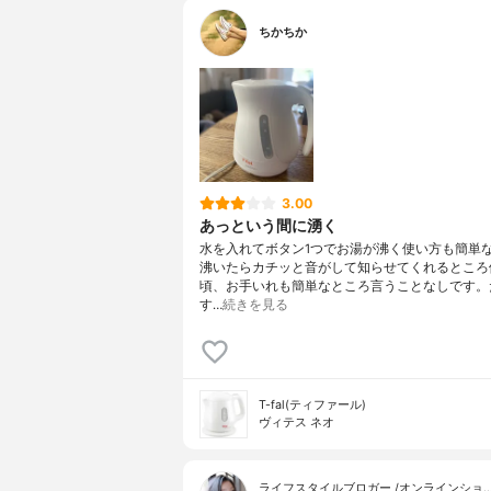
ちかちか
3.00
あっという間に湧く
水を入れてボタン1つでお湯が沸く使い方も簡単
沸いたらカチッと音がして知らせてくれるところ
頃、お手いれも簡単なところ言うことなしです。
す…
続きを見る
T-fal(ティファール)
ヴィテス ネオ
ライフスタイルブロガー /オンラインショ