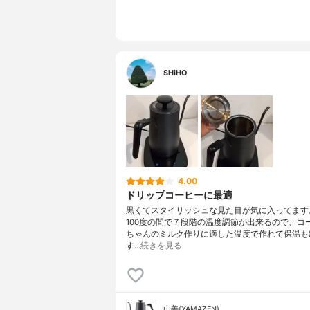
SHiHO
4.00
ドリップコーヒーに最適
黒くてスタイリッシュな見た目が気に入ってます
100度の間で７段階の温度調節が出来るので、コ
ちゃんのミルク作りに適した温度で作れて保温も
す…
続きを見る
山善(YAMAZEN)