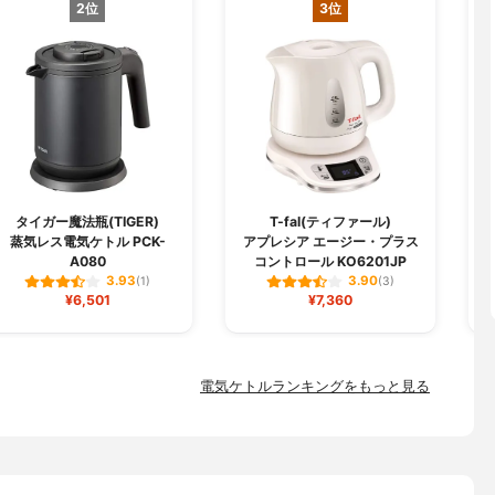
2位
3位
R
タイガー魔法瓶(TIGER)
T-fal(ティファール)
蒸気レス電気ケトル PCK-
アプレシア エージー・プラス
A080
コントロール KO6201JP
3.93
3.90
(1)
(3)
¥6,501
¥7,360
電気ケトルランキングをもっと見る