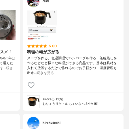
小河
5.00
スメ！
料理の幅が広がる
ルを5年ほ
スープを作る、低温調理でハンバーグを作る、茶碗蒸しを
て選んだ
作るなどなど様々な料理ができる商品です。基本は具材を
です…
続き
入れて放置するだけで作れるのでお手軽かつ、温度管理も
出来…
続きを見る
siroca(シロカ)
おりょうりケトル ちょいなべ SK-M151
hirohutoshi