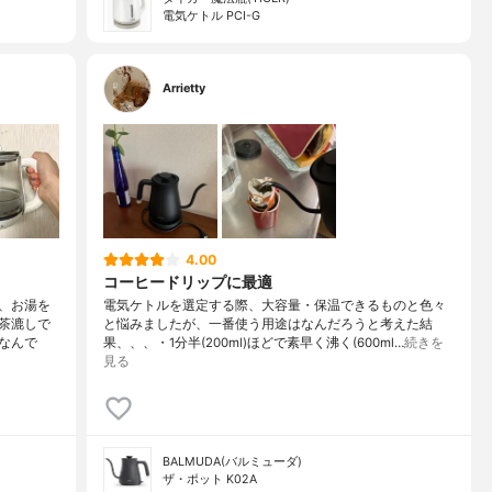
電気ケトル PCI-G
Arrietty
4.00
コーヒードリップに最適
、お湯を
電気ケトルを選定する際、大容量・保温できるものと色々
茶漉しで
と悩みましたが、一番使う用途はなんだろうと考えた結
なんで
果、、、・1分半(200ml)ほどで素早く沸く(600ml…
続きを
見る
BALMUDA(バルミューダ)
ザ・ポット K02A