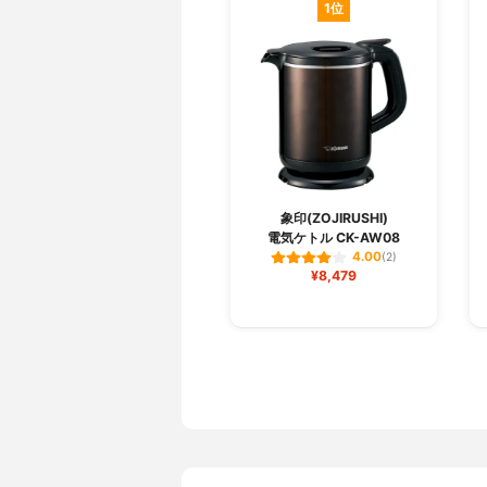
1位
象印(ZOJIRUSHI)
電気ケトル CK-AW08
4.00
(2)
¥8,479