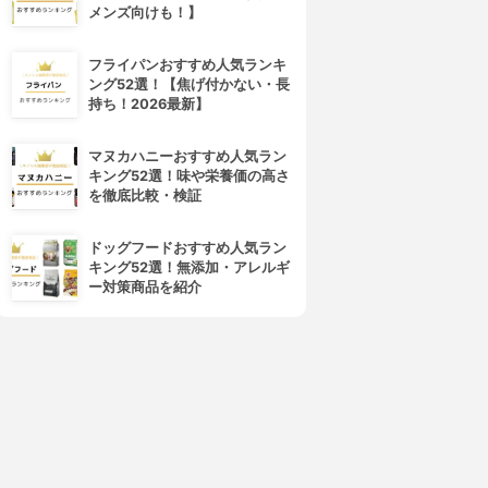
4位
5位
メンズ向けも！】
フライパンおすすめ人気ランキ
ング52選！【焦げ付かない・長
持ち！2026最新】
マヌカハニーおすすめ人気ラン
キング52選！味や栄養価の高さ
を徹底比較・検証
ussell Hobbs(ラッセルホブ
タイガー魔法瓶(TIGER)
ス)
電気ケトル PCM-A080
ドッグフードおすすめ人気ラン
Cafe Kettle 7410JP
3.88
(1)
キング52選！無添加・アレルギ
3.89
(4)
¥3,485
ー対策商品を紹介
¥7,673