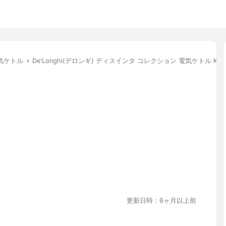
気ケトル
De'Longhi(デロンギ) ディスインタ コレクション 電気ケトル KBI12
更新日時：6ヶ月以上前