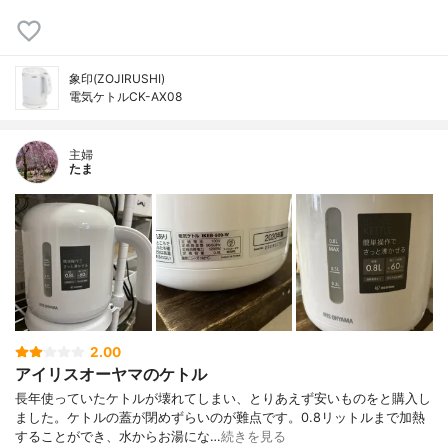
象印(ZOJIRUSHI)
電気ケトルCK-AX08
主婦
たま
2.00
アイリスオーヤマのケトル
長年使っていたケトルが壊れてしまい、とりあえず安いものをと購入し
ました。ケトルの蓋が閉めずらいのが難点です。0.8リットルまで加熱
することができ、水からお湯にな…
続きを見る