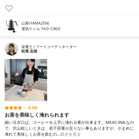
山善(YAMAZEN)
電気ケトル YKG-C800
栄養士 / フードコーディネーター
松尾 志保
4.00
お茶を美味しく淹れられます
細い注ぎ口は、コーヒーを上手に淹れる事が出来ます。MAX0.6MLなの
で、沢山欲しいときは、若干容量が足りない事もありますが、小まめに
淹れて美味しくお茶を飲むの…
続きを見る