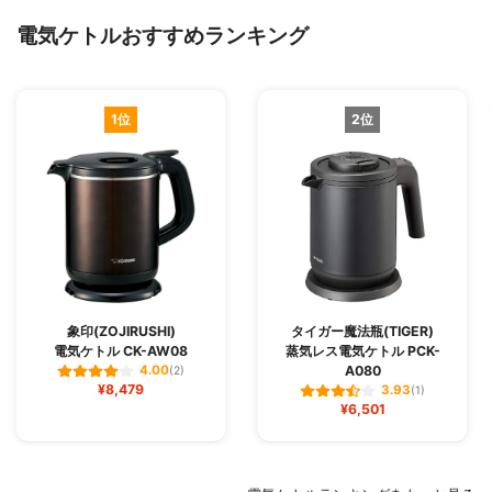
電気ケトルおすすめランキング
1位
2位
象印(ZOJIRUSHI)
タイガー魔法瓶(TIGER)
電気ケトル CK-AW08
蒸気レス電気ケトル PCK-
A080
4.00
(2)
¥8,479
3.93
(1)
¥6,501