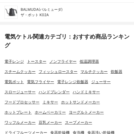
BALMUDA(バルミューダ)
ザ・ポット K02A
電気ケトル関連カテゴリ：おすすめ商品ランキン
グ
電子レンジ
トースター
ノンフライヤー
低温調理器
スチームクッカー
フィッシュロースター
マルチクッカー
炊飯器
電気ポット
電気フライヤー
電子レンジ炊飯器
ジューサー
スロージューサー
ハンドブレンダー
ハンドミキサー
フードプロセッサー
ミキサー
ホットサンドメーカー
ホットプレート
ホームベーカリー
ヨーグルトメーカー
ワッフルメーカー
豆乳メーカー
スープメーカー
ドライフルーツメーカー
食器乾燥機
食洗機
食器洗い乾燥機