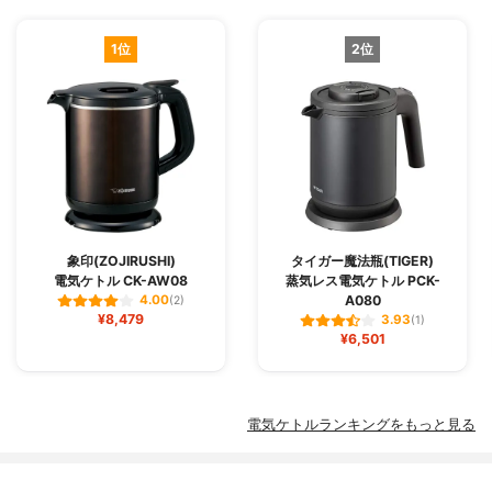
1位
2位
象印(ZOJIRUSHI)
タイガー魔法瓶(TIGER)
電気ケトル CK-AW08
蒸気レス電気ケトル PCK-
A080
4.00
(2)
¥8,479
3.93
(1)
¥6,501
電気ケトルランキングをもっと見る