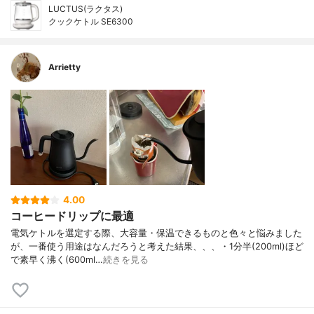
LUCTUS(ラクタス)
クックケトル SE6300
Arrietty
4.00
コーヒードリップに最適
電気ケトルを選定する際、大容量・保温できるものと色々と悩みました
が、一番使う用途はなんだろうと考えた結果、、、・1分半(200ml)ほど
で素早く沸く(600ml…
続きを見る