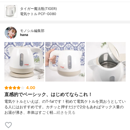
タイガー魔法瓶(TIGER)
電気ケトル PCF-G080
モノシル編集部
hana
4.00
直感的でベーシック、はじめてならこれ！
電気ケトルといえば、のT-falです！初めて電気ケトルを買おうとしてい
る人にはおすすめです。カチッと押すだけで2分もあればマックス量の
お湯が沸き、本体はすごく軽…
続きを見る