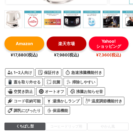
Yahoo!
Amazon
楽天市場
ショッピング
¥17,880(税込)
¥7,980(税込)
¥7,360(税込)
1~2人向け
保証付き
急速沸騰機能付き
蓋を取り外せる
抗菌
掃除しやすい
空焚き防止
オートオフ
沸騰お知らせ音
コード収納可能
湯沸かしランプ
温度調節機能付き
調乳にぴったり
保温機能
くちばし型
コーヒードリップ用
やかん風