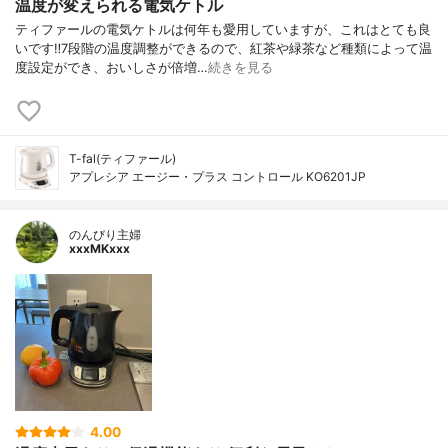
温度が変えられる電気ケトル
ティファールの電気ケトルは何年も愛用していますが、これはとても良
いです‼︎7段階の温度調整ができるので、紅茶や緑茶など種類によって温
度設定ができ、おいしさが倍増…
続きを見る
T-fal(ティファール)
アプレシア エージー・プラス コントロール KO6201JP
のんびり主婦
xxxMKxxx
4.00