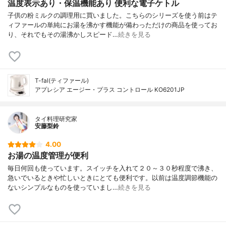
温度表示あり・保温機能あり 便利な電子ケトル
子供の粉ミルクの調理用に買いました。こちらのシリーズを使う前はテ
ィファールの単純にお湯を沸かす機能が備わっただけの商品を使ってお
り、それでもその湯沸かしスピード…
続きを見る
T-fal(ティファール)
アプレシア エージー・プラス コントロール KO6201JP
タイ料理研究家
安藤梨鈴
4.00
お湯の温度管理が便利
毎日何回も使っています。スイッチを入れて２０～３０秒程度で沸き、
急いでいるときや忙しいときにとても便利です。以前は温度調節機能の
ないシンプルなものを使っていまし…
続きを見る