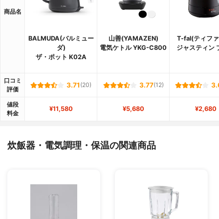
商品名
BALMUDA(バルミュー
山善(YAMAZEN)
T-fal(ティフ
ダ)
電気ケトル YKG-C800
ジャスティン 
ザ・ポット K02A
口コミ
3.71
(20)
3.77
(12)
3.
評価
値段
¥11,580
¥5,680
¥2,680
料金
炊飯器・電気調理・保温の関連商品