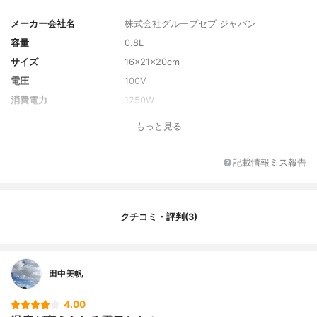
メーカー会社名
株式会社グループセブ ジャパン
容量
0.8L
サイズ
16×21×20cm
電圧
100V
消費電力
1250W
電源コードの長さ
1.3m
もっと見る
カラー
ホワイト
カラーバリエーション
ブラック
記載情報ミス報告
付属品について
説明書
クチコミ・評判(3)
田中美帆
4.00