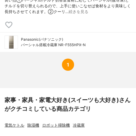
良い点①パーシャル/チルド切替室食材に応じてパーシャル(微冷凍)と
チルドを切り替えられるので、上手に使いこなせば食材をより美味しく
長持ちさせてくれます。②クーリ…
続きを見る
Panasonic(パナソニック)
パーシャル搭載冷蔵庫 NR-F555HPX-N
1
家事・家具・家電大好き(スイーツも大好き)さん
がクチコミしている商品カテゴリ
電気ケトル
除湿機
ロボット掃除機
冷蔵庫