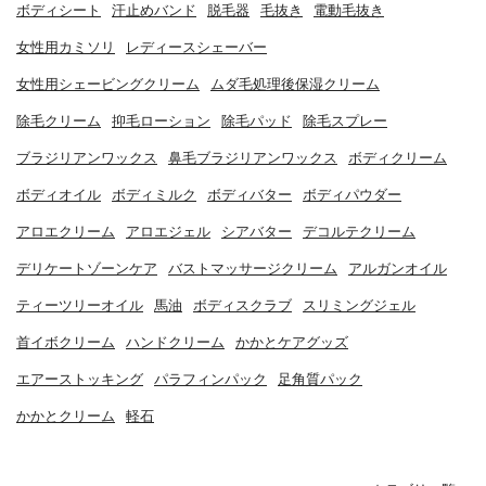
ボディシート
汗止めバンド
脱毛器
毛抜き
電動毛抜き
女性用カミソリ
レディースシェーバー
女性用シェービングクリーム
ムダ毛処理後保湿クリーム
除毛クリーム
抑毛ローション
除毛パッド
除毛スプレー
ブラジリアンワックス
鼻毛ブラジリアンワックス
ボディクリーム
ボディオイル
ボディミルク
ボディバター
ボディパウダー
アロエクリーム
アロエジェル
シアバター
デコルテクリーム
デリケートゾーンケア
バストマッサージクリーム
アルガンオイル
ティーツリーオイル
馬油
ボディスクラブ
スリミングジェル
首イボクリーム
ハンドクリーム
かかとケアグッズ
エアーストッキング
パラフィンパック
足角質パック
かかとクリーム
軽石