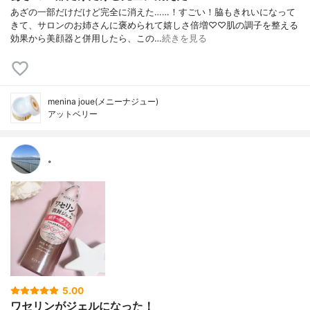
あざの一部だけだけど完全に消えた……！すごい！脇もきれいになって
きて、サロンのお姉さんに褒められて嬉しさ倍増♡♡肌の調子を整える
効果から美顔器と併用したら、この…
続きを見る
menina joue(メニーナジュー)
アットベリー
。
5.00
ワセリンがジェルになった！