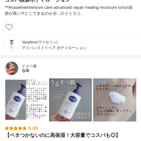
**#vaselineintensive care advanced repair healing moisture lotion名
前が長い?!どこできるのか分…
続きを見る
Vaseline(ヴァセリン)
アドバンスドリペア ボディローション
イエベ春
なゆ
5.00
【ベタつかないのに高保湿！大容量でコスパも◎】