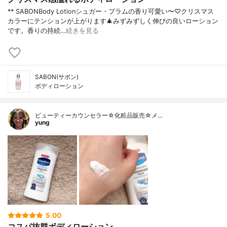
** SABONBody Lotionシュガー・プラムの香り可愛い〜♡クリスマス
カラーにテンションが上がります🎄みずみずしく伸びの良いローション
です。香りの持続…
続きを見る
SABON(サボン)
ボディローション
ビューティーカウンセラー☆化粧品販売☆メ…
yung
5.00
コスパ抜群ボディローション