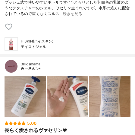
プッシュ式で使いやすいボトルです(^^)とろりとした乳白色の乳液のよ
うなテクスチャーのジェル。ワセリン生まれですが、水系の処方に配合
されているので重くなくスルス…
続きを見る
HISKIN(ハイスキン)
モイストジェル
3kidsmama
みーさん¨̮⸝⋆
5.00
長らく愛されるヴァセリン♥︎