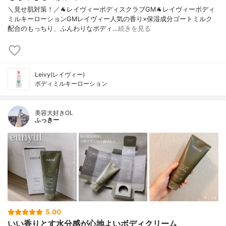
＼見せ肌対策！／🐐レイヴィーボディスクラブGM🐐レイヴィーボディ
ミルキーローションGMレイヴィー人気の香り×保湿成分ゴートミルク
配合のもっちり、ふんわりなボディ…
続きを見る
Leivy(レイヴィー)
ボディミルキーローション
美容大好きOL
ふっきー
5.00
いい香りとす水分感が心地よいボディクリーム