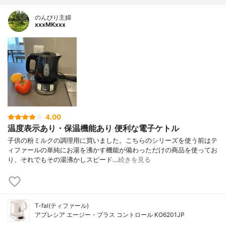
のんびり主婦
xxxMKxxx
4.00
温度表示あり・保温機能あり 便利な電子ケトル
子供の粉ミルクの調理用に買いました。こちらのシリーズを使う前はテ
ィファールの単純にお湯を沸かす機能が備わっただけの商品を使ってお
り、それでもその湯沸かしスピード…
続きを見る
T-fal(ティファール)
アプレシア エージー・プラス コントロール KO6201JP