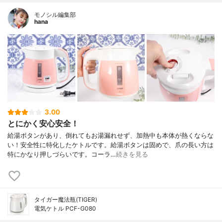
モノシル編集部
hana
3.00
とにかく安心安全！
給湯ボタンがあり、倒れてもお湯漏れせず、加熱中も本体が熱くならな
い！安全性に特化したケトルです。給湯ボタンは固めで、爪の長い方は
特にかなり押しづらいです。コーラ…
続きを見る
タイガー魔法瓶(TIGER)
電気ケトル PCF-G080