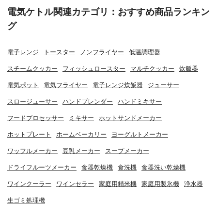
電気ケトル関連カテゴリ：おすすめ商品ランキン
グ
電子レンジ
トースター
ノンフライヤー
低温調理器
スチームクッカー
フィッシュロースター
マルチクッカー
炊飯器
電気ポット
電気フライヤー
電子レンジ炊飯器
ジューサー
スロージューサー
ハンドブレンダー
ハンドミキサー
フードプロセッサー
ミキサー
ホットサンドメーカー
ホットプレート
ホームベーカリー
ヨーグルトメーカー
ワッフルメーカー
豆乳メーカー
スープメーカー
ドライフルーツメーカー
食器乾燥機
食洗機
食器洗い乾燥機
ワインクーラー
ワインセラー
家庭用精米機
家庭用製氷機
浄水器
生ゴミ処理機