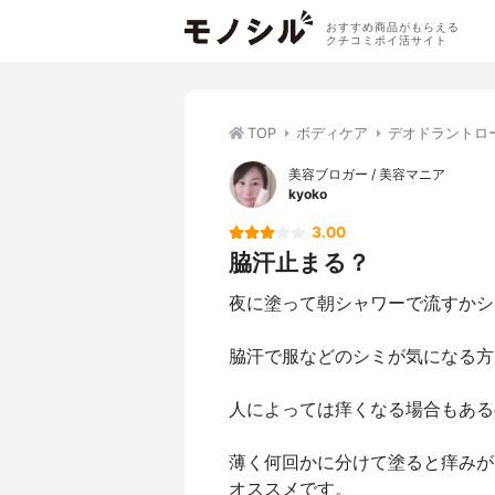
おすすめ商品がもらえる
クチコミポイ活サイト
TOP
ボディケア
デオドラントロ
美容ブロガー / 美容マニア
kyoko
3.00
脇汗止まる？
夜に塗って朝シャワーで流すかシ
脇汗で服などのシミが気になる方
人によっては痒くなる場合もある
薄く何回かに分けて塗ると痒みが
オススメです。