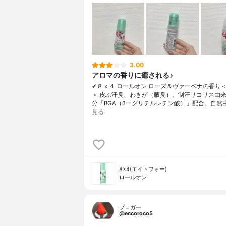
3.00
アロマの香りに癒される♪
✔︎８ｘ４ ロールオン ローズ＆ヴァーベナの香り
＞ 皮ふ汗臭、わきが（腋臭）、制汗リコリス由
分「BGA（βーグリチルレチン酸）」配合。自然
見る
8×4(エイトフォー)
ロールオン
ブロガー
@eccoroco5