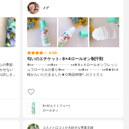
メグ
4.00
匂いのエチケット♪ 8×4ロールオン制汗剤
らの季節
✼••┈┈┈┈••✼••┈┈┈┈••✼８×４ロールオンフレッシ
かせない
ュフローラルの香り✼••┈┈┈┈••✼••┈┈┈┈••✼🍀8×4
お試しさ…
様からいただきました🍀○商品特徴*…
続きを見る
8×4(エイトフォー)
ロールオン
コスメと口コミが大好きな専業主婦