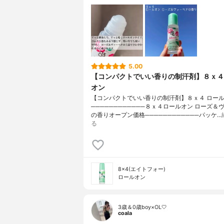
5.00
【コンパクトでいい香りの制汗剤】８ｘ４
オン
【コンパクトでいい香りの制汗剤】８ｘ４ ロー
────────────８ｘ４ロールオン ローズ＆
の香りオープン価格────────────パッケ…
る
8×4(エイトフォー)
ロールオン
3歳＆0歳boy×OL🤍
coala