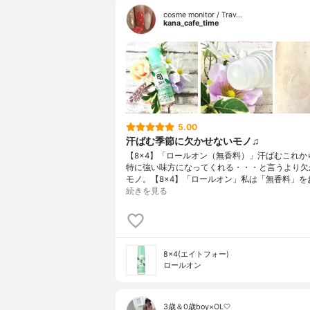
cosme monitor / Trav…
kana_cafe_time
5.00
汗ばむ季節に欠かせないモノ♫
【8×4】「ロールオン（無香料）」汗ばむこれか
特に強い味方になってくれる・・・と言うより欠
モノ。【8×4】「ロールオン」私は「無香料」を
続きを見る
8×4(エイトフォー)
ロールオン
3歳＆0歳boy×OL🤍