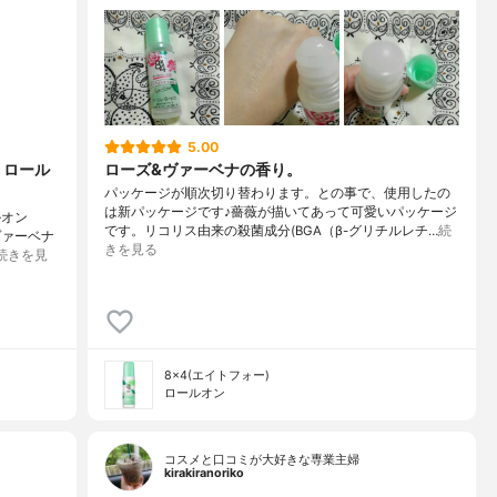
5.00
 ロール
ローズ&ヴァーベナの香り。
パッケージが順次切り替わります。との事で、使用したの
は新パッケージです♪薔薇が描いてあって可愛いパッケージ
ルオン
です。リコリス由来の殺菌成分(BGA（β-グリチルレチ…
続
ヴァーベナ
きを見る
続きを見
8×4(エイトフォー)
ロールオン
コスメと口コミが大好きな専業主婦
kirakiranoriko