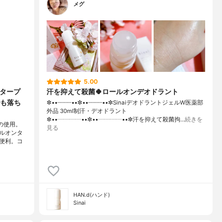
メグ
5.00
ータープ
汗を抑えて殺菌🍀ロールオンデオドラント
も落ち
✼••┈┈┈┈••✼••┈┈┈┈••✼SinaiデオドラントジェルW医薬部
外品 30ml制汗・デオドラント
✼••┈┈┈┈••✼••┈┈┈┈••✼汗を抑えて殺菌拘…
続きを
の使用。
見る
ルオンタ
便利。コ
HAN.d(ハンド)
Sinai