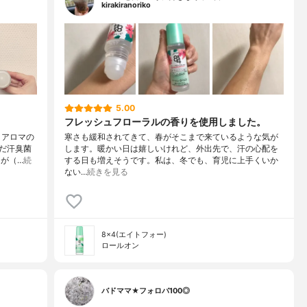
kirakiranoriko
5.00
フレッシュフローラルの香りを使用しました。
りアロマの
寒さも緩和されてきて、春がそこまで来ているような気が
だ汗臭菌
します。暖かい日は嬉しいけれど、外出先で、汗の心配を
が（…
続
する日も増えそうです。私は、冬でも、育児に上手くいか
ない…
続きを見る
8×4(エイトフォー)
ロールオン
バドママ★フォロバ100◎