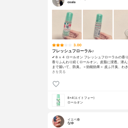
coala
3.00
フレッシュフローラル♪
✔︎８ｘ４ ロールオン フレッシュフローラルの香
香りふんわり続くロールオン。皮脂に浸透。潜ん
まで届いて、防臭。＜効能効果＞ 皮ふ汗臭、わき
きを見る
8×4(エイトフォー)
ロールオン
イエベ春
なゆ