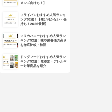
メンズ向けも！】
フライパンおすすめ人気ランキ
ング52選！【焦げ付かない・長
Ban(バン)
NIVEA(ニベア)
持ち！2026最新】
ニオイブロックロールオン
デオドラント アプローチ パー
ルトーン
3.86
(1)
¥444
3.83
(4)
マヌカハニーおすすめ人気ラン
¥726
キング52選！味や栄養価の高さ
を徹底比較・検証
ドッグフードおすすめ人気ラン
キング52選！無添加・アレルギ
ー対策商品を紹介