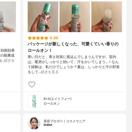
5.00
パッケージが新しくなった、可愛くていい香りの
ロールオン！
＜効能効果
来の殺菌成
寒い日だと、寒さ対策に着込んでしまうんですが、室内
由…
続きを
は、暖房がしっかりと効いて、汗をかいてしまう…！なん
て経験は、私だけでしょうか？夏は、しっかりと汗の対策
をして…
続きを見る
8×4(エイトフォー)
ロールオン
美容ブロガー / コスメマニア
index