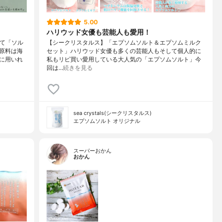
5.00
ハリウッド女優も芸能人も愛用！
って「ソル
【シークリスタルス】「エプソムソルト＆エプソムミルク
原料は海
セット」ハリウッド女優も多くの芸能人もそして個人的に
に用いれ
私もリピ買い愛用している大人気の「エプソムソルト」今
回は…
続きを見る
sea crystals(シークリスタルス)
エプソムソルト オリジナル
スーパーおかん
おかん