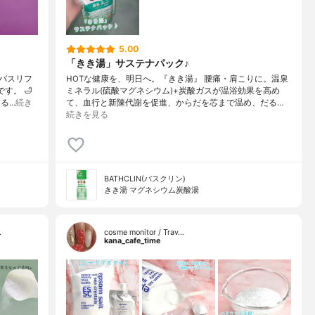
5.00
「きき湯」サステナパック♪
バスリフ
HOTな健康を、明日へ。『きき湯』 腰痛・肩こりに。温泉
す。 🛁
ミネラル(硫酸マグネシウム)+炭酸ガスが温浴効果を高め
る…
続き
て、血行と新陳代謝を促進、からだを芯まで温め、だる…
続きを見る
BATHCLIN(バスクリン)
きき湯 マグネシウム炭酸湯
…
cosme monitor / Trav…
kana_cafe_time