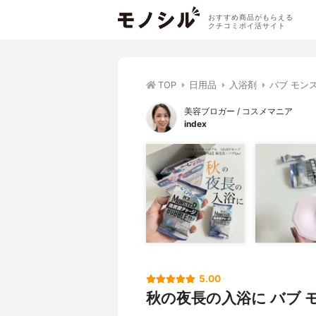
おすすめ商品がもらえる
クチコミポイ活サイト
TOP
日用品
入浴剤
バブ モンス
美容ブロガー / コスメマニア
index
5.00
秋の夜長の入浴に バブ モ