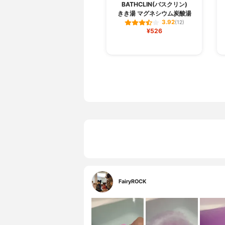
BATHCLIN(バスクリン)
きき湯 マグネシウム炭酸湯
3.92
(12)
¥526
FairyROCK