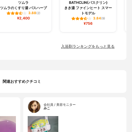
ツムラ
BATHCLIN(バスクリン)
ツムラのくすり湯 バスハーブ
きき湯 ファインヒート スマー
トモデル
3.88
(2)
¥2,400
3.84
(9)
¥756
入浴剤ランキングをもっと見る
関連おすすめクチコミ
会社員 / 美容モニター
みこ