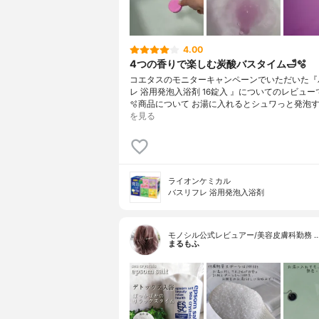
4.00
4つの香りで楽しむ炭酸バスタイム🛁🫧
コエタスのモニターキャンペーンでいただいた『
レ 浴用発泡入浴剤 16錠入 』についてのレビューで
🫧商品について お湯に入れるとシュワっと発泡す
を見る
ライオンケミカル
バスリフレ 浴用発泡入浴剤
モノシル公式レビュアー/美容皮膚科勤務 
まるもふ