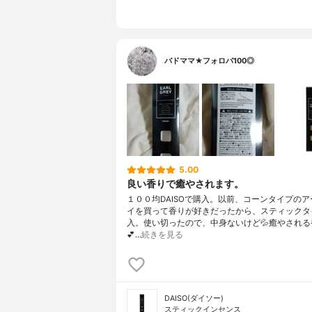
バドママ★フォロバ100◎
5.00
良い香りで癒やされます。
１００均DAISOで購入。以前、コーンタイプの
イを買って香りが好きだったから、スティックタ
入。使い切ったので、中身ないけど💦癒やされる
💕…
続きを見る
DAISO(ダイソー)
スティックインセンス