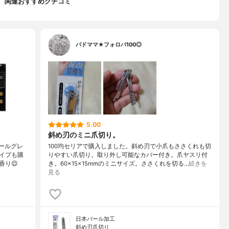
関連おすすめクチコミ
バドママ★フォロバ100◎
5.00
斜め刃のミニ爪切り。
アールグレ
100均セリアで購入しました。斜め刃で小爪もささくれも切
イプも購
りやすい爪切り。取り外し可能なカバー付き。爪ヤスリ付
香り😌
き。60×15×15mmのミニサイズ。ささくれを切る…
続きを
見る
日本パール加工
斜め刃爪切り