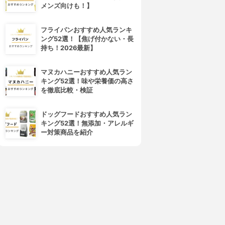
4位
5位
メンズ向けも！】
フライパンおすすめ人気ランキ
ング52選！【焦げ付かない・長
持ち！2026最新】
マヌカハニーおすすめ人気ラン
キング52選！味や栄養価の高さ
を徹底比較・検証
ペパーミント商会
大洋製薬(タイヨウセイヤク)
天然ハッカスプレー
食品添加物 ハッカ油
ドッグフードおすすめ人気ラン
3.81
3.76
(1)
(1)
キング52選！無添加・アレルギ
¥1,290
¥430
ー対策商品を紹介