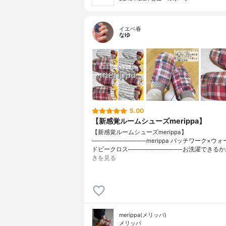
イエベ春
なゆ
5.00
【新感覚ルームシューズmerippa】
【新感覚ルームシューズmerippa】
────────────merippa パッチワーク×ウ
ドビークロス────────────お洗濯できるか
きを見る
merippa(メリッパ)
メリッパ