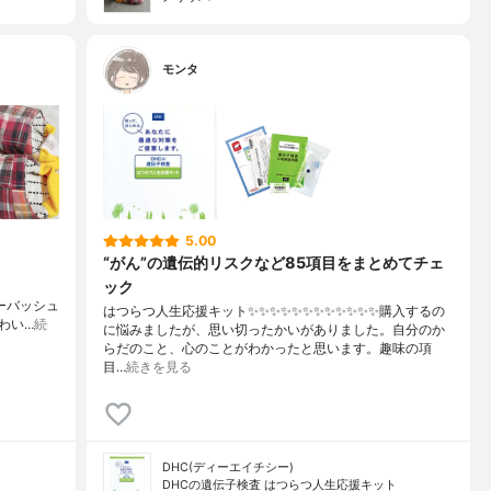
モンタ
5.00
“がん”の遺伝的リスクなど85項目をまとめてチェ
ック
ォーバッシュ
はつらつ人生応援キット✨✨✨✨✨✨✨✨✨✨✨✨購入するの
わい…
続
に悩みましたが、思い切ったかいがありました。自分のか
らだのこと、心のことがわかったと思います。趣味の項
目…
続きを見る
DHC(ディーエイチシー)
DHCの遺伝子検査 はつらつ人生応援キット