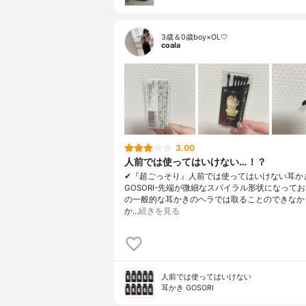
3歳＆0歳boy×OL🤍
coala
3.00
人前では使ってはいけない…！？
✔︎『超ごっそり』人前では使ってはいけない耳か
GOSORI-先端が微細なスパイラル形状になって
の一般的な耳かきのヘラでは取ることのできなか
か…
続きを見る
人前では使ってはいけない
耳かき GOSORI