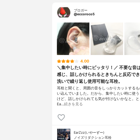
ブロガー
@eccoroco5
4.00
＼集中したい時にピッタリ！／ 不要な音
感じ、話しかけられるときちんと反応でき
洗いで繰り返し使用可能な耳栓。
耳栓と聞くと、周囲の音をしっかりカットするも
い込んでいました。だから、集中したい時に使う
けど、話しかけられても気が付けないかなと。と
Ea…
続きを見る
EarZzz(いやーずー)
ノイズリダクション耳栓