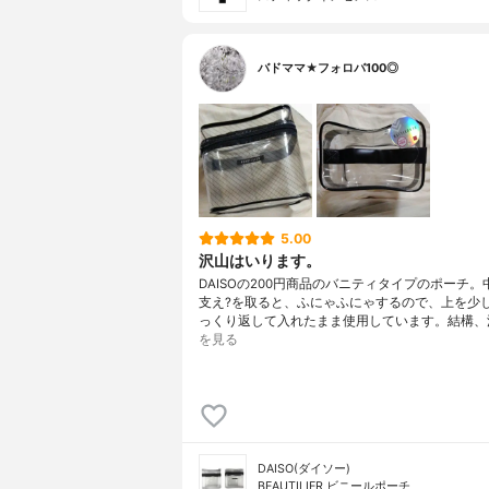
バドママ★フォロバ100◎
5.00
沢山はいります。
DAISOの200円商品のバニティタイプのポーチ
支え?を取ると、ふにゃふにゃするので、上を少
っくり返して入れたまま使用しています。結構、
を見る
DAISO(ダイソー)
BEAUTILIER ビニールポーチ