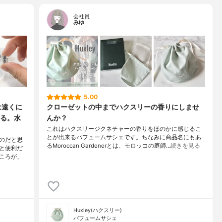
会社員
みゆ
5.00
は遠くに
クローゼットの中までハクスリーの香りにしませ
る。水
んか？
これはハクスリージクネチャーの香りをほのかに感じるこ
とが出来るパフュームサシェです。ちなみに商品名にもあ
のだと思
るMoroccan Gardenerとは、モロッコの庭師…
続きを見る
と便利だ
ころが、
Huxley(ハクスリー)
パフュームサシェ