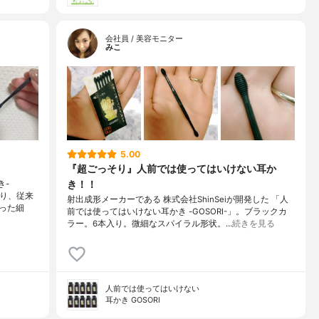
会社員 / 美容モニター
みこ
5.00
『超ごっそり』人前では使ってはいけない耳か
き！！
き-
おり、従来
射出成形メーカーである 株式会社ShinSeiが開発した 「人
った細
前では使ってはいけない耳かき -GOSORI-」。ブラックカ
ラー。6本入り。微細なスパイラル形状。…
続きを見る
人前では使ってはいけない
耳かき GOSORI