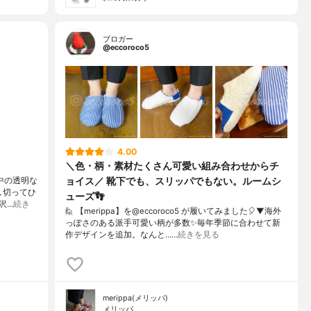
ブロガー
@eccoroco5
4.00
＼色・柄・素材たくさん可愛い組み合わせからチ
ョイス／ 靴下でも、スリッパでもない。ルームシ
。中の透明な
し切ってひ
ューズ👣 ⁡
沢…
続き
🙋 【merippa】を@eccoroco5 が履いてみました🎈⁡⁡⁡▼⁡海外
っぽさのある派手可愛い柄が多数✨⁡毎年季節に合わせて新
作デザインを追加。⁡なんと……
続きを見る
merippa(メリッパ)
メリッパ