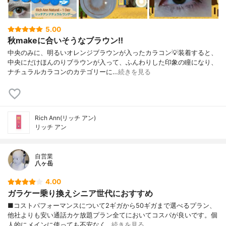
5.00
秋makeに合いそうなブラウン!!
中央のみに、明るいオレンジブラウンが入ったカラコン💡装着すると、
中央にだけほんのりブラウンが入って、ふんわりした印象の瞳になり、
ナチュラルカラコンのカテゴリーに…
続きを見る
Rich Ann(リッチ アン)
リッチ アン
自営業
八ヶ岳
4.00
ガラケー乗り換えシニア世代におすすめ
■コストパフォーマンスについて2ギガから50ギガまで選べるプラン、
他社よりも安い通話カケ放題プラン全てにおいてコスパが良いです。個
人的にメインに使っても不安なく…
続きを見る