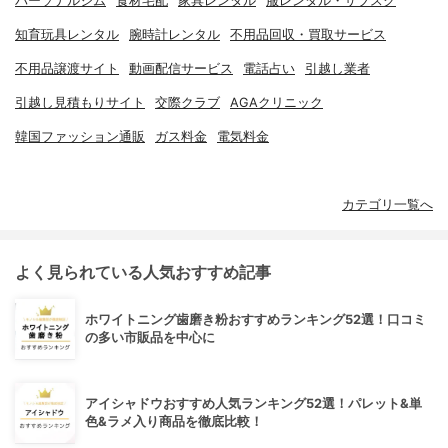
パーソナルジム
食材宅配
家具レンタル
服レンタル・サブスク
知育玩具レンタル
腕時計レンタル
不用品回収・買取サービス
不用品譲渡サイト
動画配信サービス
電話占い
引越し業者
引越し見積もりサイト
交際クラブ
AGAクリニック
韓国ファッション通販
ガス料金
電気料金
カテゴリ一覧へ
よく見られている人気おすすめ記事
ホワイトニング歯磨き粉おすすめランキング52選！口コミ
の多い市販品を中心に
アイシャドウおすすめ人気ランキング52選！パレット&単
色&ラメ入り商品を徹底比較！