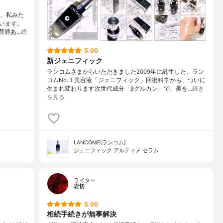
ト、私みた
います。
普通あ…
続
5.00
新ジェニフィック
ランコムさまからいただきました2009年に誕生した、ラン
コムNo.１美容液「ジェニフィック」回復科学から、ついに
生まれ変わります次世代成分「βグルカン」で、美を…
続き
を見る
LANCOME(ランコム)
ジェニフィック アルティメ セラム
ライター
岩切
5.00
相続手続きが無事解決