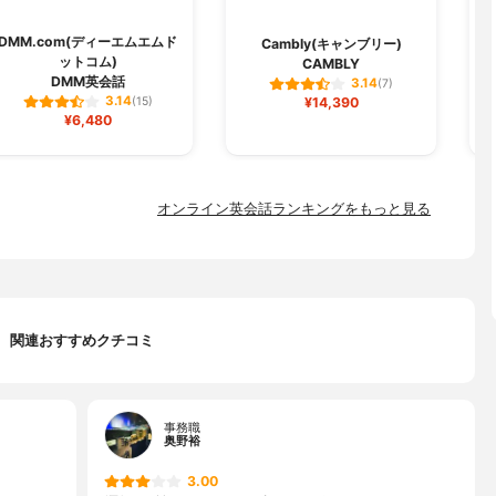
DMM.com(ディーエムエムド
Cambly(キャンブリー)
ットコム)
CAMBLY
ス
DMM英会話
3.14
(7)
3.14
(15)
¥14,390
¥6,480
オンライン英会話ランキングをもっと見る
関連おすすめクチコミ
事務職
奥野裕
3.00