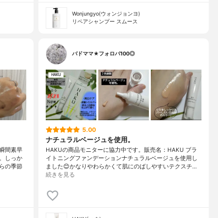
Wonjungyo(ウォンジョンヨ)
リペアシャンプー スムース
バドママ★フォロバ100◎
5.00
ナチュラルベージュを使用。
瞬間素早
HAKUの商品モニターに協力中です。販売名：HAKU ブラ
。しっか
イトニングファンデーションナチュラルベージュを使用し
らの季節
ました😊かなりやわらかくて肌にのばしやすいテクスチ…
続きを見る