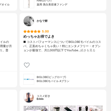
HAKU(ハク)
グオイル
薬用 美白美容液ファンデ
かなで餅
5.00
めっちゃお得でよき
バイルの
■ コストパフォーマンスについてBIGLOBEモバイルのコス
使用量が月
パ、正直めちゃくちゃ良い！特にエンタメフリー・オプシ
リ。普
ョンが最強で、月2,000円以下でYouTube…
続きを見る
BIGLOBE(ビッグローブ)
BIGLOBEモバイル Aプラン
コスメ好き
Eririn