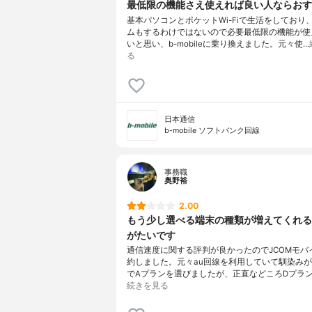
最低限の機能さえ使えれば良い人ならおす
基本パソコンとポケットWi-Fiで生活をしており
ムもするわけではないので必要最低限の機能が使
いと思い、b-mobileに乗り換えました。元々使…
る
日本通信
b-mobile ソフトバンク回線
事務職
奥野裕
2.00
もう少し選べる端末の種類が増えてくれる
がたいです
通信速度に関する評判が良かったのでJCOMモバ
約しました。元々au回線を利用していて馴染み
でAプランを選びましたが、正直などころDプラ
続きを見る