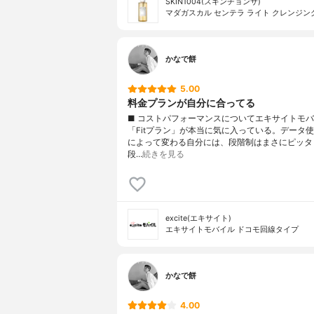
SKIN1004(スキンチョンサ)
マダガスカル センテラ ライト クレンジン
かなで餅
5.00
料金プランが自分に合ってる
■ コストパフォーマンスについてエキサイトモ
「Fitプラン」が本当に気に入っている。データ
によって変わる自分には、段階制はまさにピッタ
段…
続きを見る
excite(エキサイト)
エキサイトモバイル ドコモ回線タイプ
かなで餅
4.00