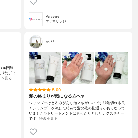
Verysure
マリマリッジ
an＊°
のau回線
特にFit
きを見る
5.00
髪の絡まりが気になる方へ✨
シャンプーはとろみがあり泡立ちがいいです◎泡切れも良
くシャンプーを流した時点で髪の毛の指通りが良くなって
いました✨トリートメントはもったりとしたテクスチャー
です…
続きを見る