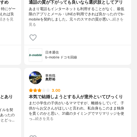
すめ
通話の質が下がっても良いなら選択肢としてアリ
、特にゲー
あまり電話もインターネットも利用することがなく、最低
えれば良
限のアプリとメール・LINEが利用できれば良かったのでb-
続きを見
mobileを契約しました。元々のスマホの質が悪い…
続きを
見る
日本通信
b-mobile ドコモ回線
事務職
奥野裕
3.00
とあり
本気で結婚しようとする人が意外といてびっくり
まだ小学生の子供がいるママですが、離婚をしていて、子
供からお父さんがほしいと言われ、私自身もこのまま独身
イルを契
を貫くのかと思い、31歳のタイミングでマリマリッジを使
があったの
っ…
続きを見る
ンとどっ…