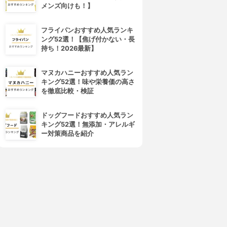
メンズ向けも！】
Access E-talk Plus(アクセス
KIQ(ケーアイキュー)
イートークプラス)
モールワールドオンライン英
フライパンおすすめ人気ランキ
イングリッシュベル英会話
会話
ング52選！【焦げ付かない・長
3.13
(15)
3.14
(4)
持ち！2026最新】
¥3,861
¥0
マヌカハニーおすすめ人気ラン
キング52選！味や栄養価の高さ
を徹底比較・検証
ドッグフードおすすめ人気ラン
キング52選！無添加・アレルギ
ー対策商品を紹介