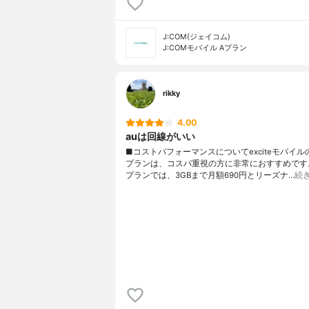
J:COM(ジェイコム)
J:COMモバイル Aプラン
rikky
4.00
auは回線がいい
■コストパフォーマンスについてexciteモバイル
プランは、コスパ重視の方に非常におすすめです。
プランでは、3GBまで月額690円とリーズナ…
続