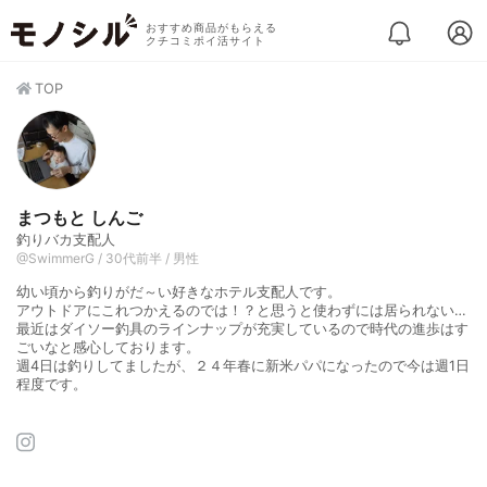
おすすめ商品がもらえる
クチコミポイ活サイト
TOP
まつもと しんご
釣りバカ支配人
@SwimmerG / 30代前半 / 男性
幼い頃から釣りがだ～い好きなホテル支配人です。
アウトドアにこれつかえるのでは！？と思うと使わずには居られない…
最近はダイソー釣具のラインナップが充実しているので時代の進歩はす
ごいなと感心しております。
週4日は釣りしてましたが、２４年春に新米パパになったので今は週1日
程度です。