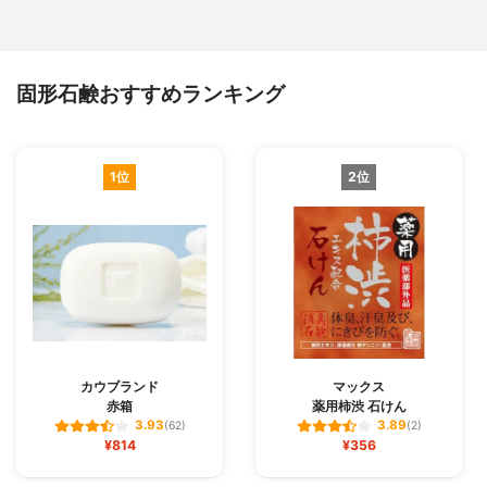
固形石鹸おすすめランキング
1位
2位
カウブランド
マックス
赤箱
薬用柿渋 石けん
3.93
3.89
(62)
(2)
¥814
¥356