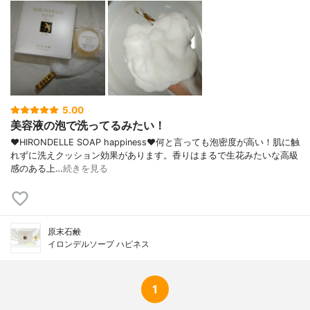
5.00
美容液の泡で洗ってるみたい！
♥HIRONDELLE SOAP happiness♥何と言っても泡密度が高い！肌に触
れずに洗えクッション効果があります。香りはまるで生花みたいな高級
感のある上…
続きを見る
原末石鹸
イロンデルソープ ハピネス
1