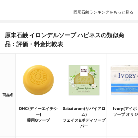
固形石鹸ランキングをもっと見る
原末石鹸 イロンデルソープ ハピネスの類似商
品：評価・料金比較表
商品名
DHC(ディーエイチシ
Sabai arom(サバイアロ
Ivory(アイボ
ー)
ム)
ソープ オリ
薬用Qソープ
フェイス&ボディソープ
バー