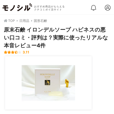
おすすめ商品がもらえる
クチコミポイ活サイト
TOP
日用品
固形石鹸
原末石鹸 イロンデルソープ ハピネスの悪
い口コミ・評判は？実際に使ったリアルな
本音レビュー4件
3.11