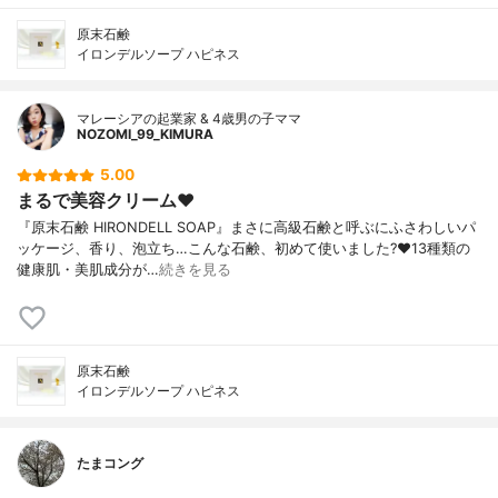
原末石鹸
イロンデルソープ ハピネス
マレーシアの起業家 & 4歳男の子ママ
NOZOMI_99_KIMURA
5.00
まるで美容クリーム❤
『原末石鹸 HIRONDELL SOAP』まさに高級石鹸と呼ぶにふさわしいパ
ッケージ、香り、泡立ち…こんな石鹸、初めて使いました?❤13種類の
健康肌・美肌成分が…
続きを見る
原末石鹸
イロンデルソープ ハピネス
たまコング