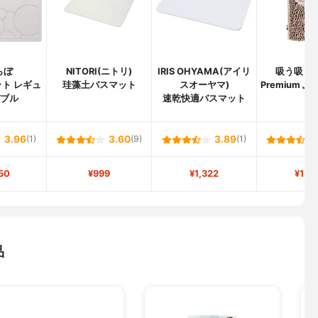
らぼ
NITORI(ニトリ)
IRIS OHYAMA(アイリ
吸う吸う(S
ト レギュ
珪藻土バスマット
スオーヤマ)
Premium 
バブル
速乾快適バスマット
ブ
3.96
(1)
3.60
(9)
3.89
(1)
50
¥999
¥1,322
¥1,6
品