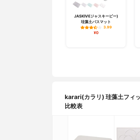
JASKIVI(ジャスキービー)
珪藻土バスマット
3.99
¥0
karari(カラリ) 珪藻
比較表