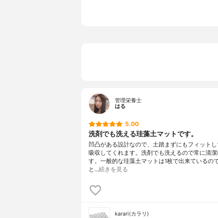
柄
チェック
管理栄養士
はる
5.00
洗剤でも洗える珪藻土マットです。
凹凸がある設計なので、土踏まずにもフィットし
吸収してくれます。洗剤でも洗えるので常に清潔
す。一般的な珪藻土マットは1枚で出来ているの
と…
続きを見る
karari(カラリ)