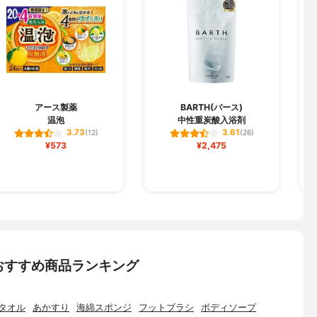
アース製薬
BARTH(バース)
温泡
中性重炭酸入浴剤
3.73
3.61
(12)
(26)
¥573
¥2,475
おすすめ商品ランキング
タオル
あかすり
海綿スポンジ
フットブラシ
ボディソープ