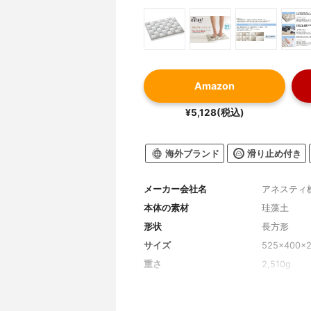
Amazon
¥5,128(税込)
海外ブランド
滑り止め付き
メーカー会社名
アネスティ
本体の素材
珪藻土
形状
長方形
サイズ
525×400×
重さ
2,510g
カラー
グレー
カラーバリエーション
ベージュ