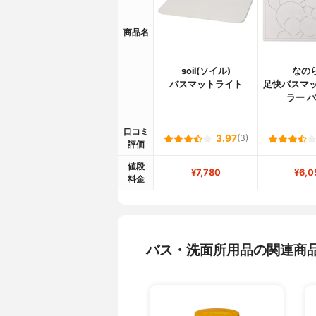
商品名
soil(ソイル)
なの
バスマットライト
足快バスマッ
ラー 
口コミ
3.97
(3)
評価
値段
¥7,780
¥6,0
料金
バス・洗面所用品の関連商