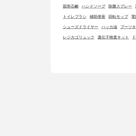
固形石鹸
ハンドソープ
除菌スプレー
トイレブラシ
補助便座
回転モップ
電
シューズドライヤー
ハッカ油
ブーツキ
レジカゴリュック
遺伝子検査キット
ド