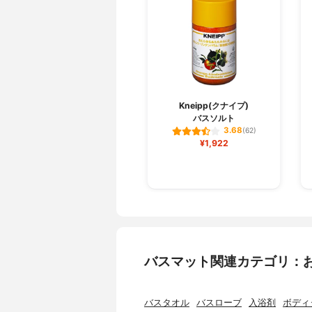
Kneipp(クナイプ)
バスソルト
3.68
(62)
¥1,922
バスマット関連カテゴリ：
バスタオル
バスローブ
入浴剤
ボディ