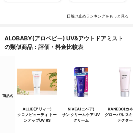
日焼け止めランキングをもっと見る
ALOBABY(アロベビー) UV&アウトドアミスト
の類似商品：評価・料金比較表
商品名
ALLIE(アリィー)
NIVEA(ニベア)
KANEBO(カ
クロノビューティ トー
サン クリームケア UV
グローバル スキ
ンアップUV RS
クリーム
テクター