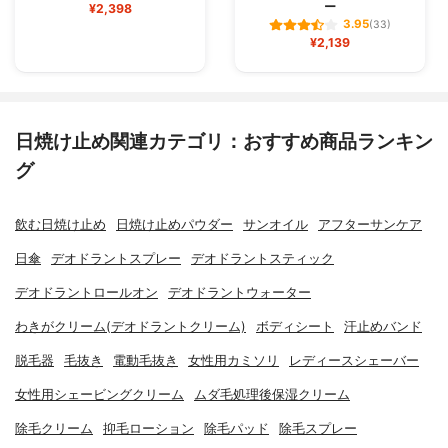
ー
¥2,398
3.95
(33)
¥2,139
日焼け止め関連カテゴリ：おすすめ商品ランキン
グ
飲む日焼け止め
日焼け止めパウダー
サンオイル
アフターサンケア
日傘
デオドラントスプレー
デオドラントスティック
デオドラントロールオン
デオドラントウォーター
わきがクリーム(デオドラントクリーム)
ボディシート
汗止めバンド
脱毛器
毛抜き
電動毛抜き
女性用カミソリ
レディースシェーバー
女性用シェービングクリーム
ムダ毛処理後保湿クリーム
除毛クリーム
抑毛ローション
除毛パッド
除毛スプレー