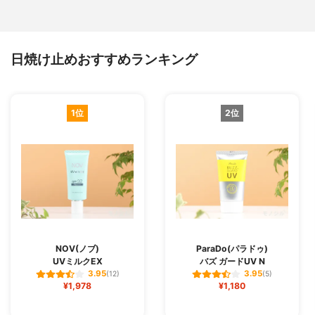
日焼け止めおすすめランキング
1位
2位
NOV(ノブ)
ParaDo(パラドゥ)
UVミルクEX
バズ ガードUV N
3.95
3.95
(12)
(5)
¥1,978
¥1,180