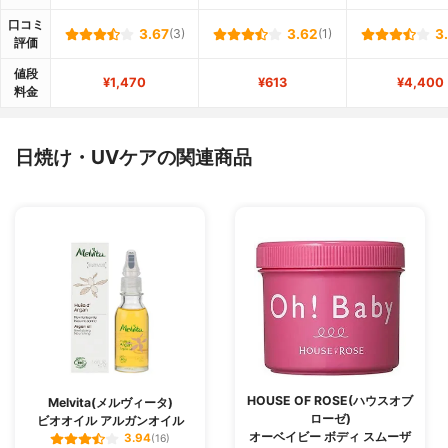
口コミ
3.67
(3)
3.62
(1)
3
評価
値段
¥1,470
¥613
¥4,400
料金
日焼け・UVケアの関連商品
HOUSE OF ROSE(ハウスオブ
Melvita(メルヴィータ)
ローゼ)
ビオオイル アルガンオイル
オーベイビー ボディ スムーザ
3.94
(16)