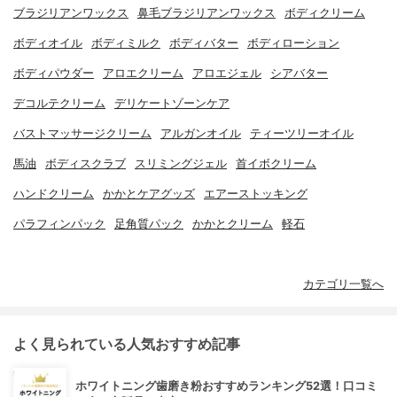
ブラジリアンワックス
鼻毛ブラジリアンワックス
ボディクリーム
ボディオイル
ボディミルク
ボディバター
ボディローション
ボディパウダー
アロエクリーム
アロエジェル
シアバター
デコルテクリーム
デリケートゾーンケア
バストマッサージクリーム
アルガンオイル
ティーツリーオイル
馬油
ボディスクラブ
スリミングジェル
首イボクリーム
ハンドクリーム
かかとケアグッズ
エアーストッキング
パラフィンパック
足角質パック
かかとクリーム
軽石
カテゴリ一覧へ
よく見られている人気おすすめ記事
ホワイトニング歯磨き粉おすすめランキング52選！口コミ