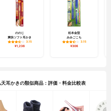
ののじ
松本金型
爽快ソフト耳かき
みみごこち
3.15
3.15
¥1,236
¥306
ト) 凡天耳かきの類似商品：評価・料金比較表