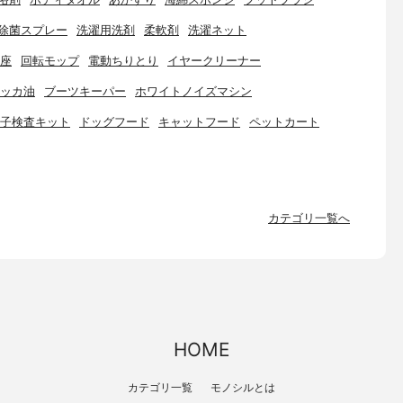
除菌スプレー
洗濯用洗剤
柔軟剤
洗濯ネット
座
回転モップ
電動ちりとり
イヤークリーナー
ッカ油
ブーツキーパー
ホワイトノイズマシン
子検査キット
ドッグフード
キャットフード
ペットカート
カテゴリ一覧へ
HOME
カテゴリ一覧
モノシルとは