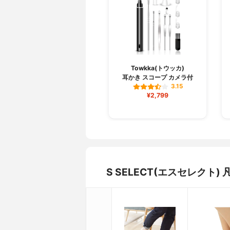
Towkka(トウッカ)
耳かき スコープ カメラ付
3.15
¥2,799
S SELECT(エスセレク