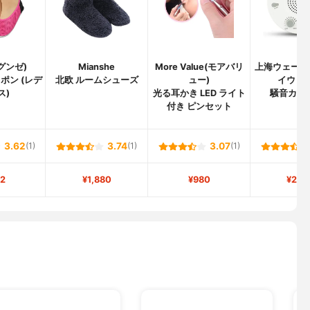
(グンゼ)
Mianshe
More Value(モアバリ
上海ウェーブ
ポン (レデ
北欧 ルームシューズ
ュー)
イウェー
ス)
光る耳かき LED ライト
騒音カッ
付き ピンセット
3.62
(1)
3.74
(1)
3.07
(1)
2
¥1,880
¥980
¥2,6