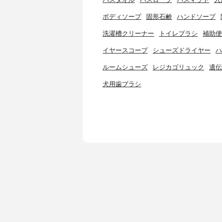
ボディソープ
固形石鹸
ハンドソープ
洗濯槽クリーナー
トイレブラシ
補助便
イヤースコープ
シューズドライヤー
ハ
ルームシューズ
レジカゴリュック
遺伝
犬用歯ブラシ