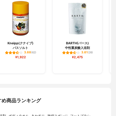
Kneipp(クナイプ)
BARTH(バース)
バスソルト
中性重炭酸入浴剤
3.68
3.61
(62)
(26)
¥1,922
¥2,475
すめ商品ランキング
浴剤
ボディタオル
あかすり
海綿スポンジ
フットブラシ