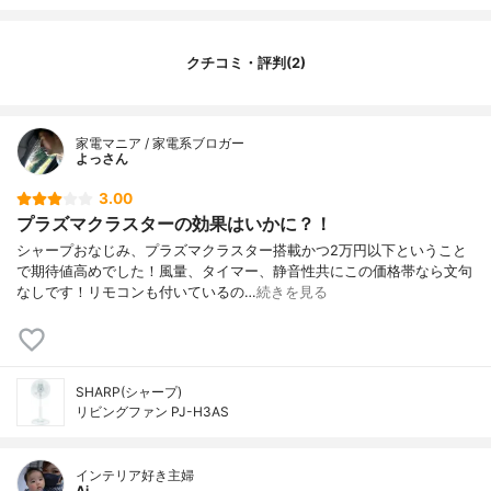
サイズ
369×690-840×355mm
重量
3400g
クチコミ・評判(2)
消費電力(50Hz)
44W
1時間当たりの電気代目安
1.2円
最大風量
4.6m/s
家電マニア / 家電系ブロガー
よっさん
騒音値
57.3dB
3.00
特徴
-
プラズマクラスターの効果はいかに？！
シャープおなじみ、プラズマクラスター搭載かつ2万円以下ということ
で期待値高めでした！風量、タイマー、静音性共にこの価格帯なら文句
なしです！リモコンも付いているの…
続きを見る
SHARP(シャープ)
リビングファン PJ-H3AS
インテリア好き主婦
Ai