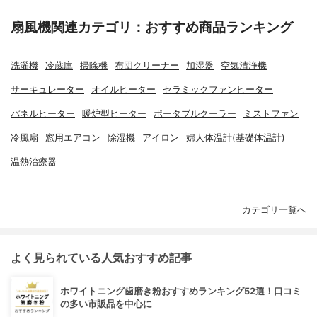
扇風機関連カテゴリ：おすすめ商品ランキング
洗濯機
冷蔵庫
掃除機
布団クリーナー
加湿器
空気清浄機
サーキュレーター
オイルヒーター
セラミックファンヒーター
パネルヒーター
暖炉型ヒーター
ポータブルクーラー
ミストファン
冷風扇
窓用エアコン
除湿機
アイロン
婦人体温計(基礎体温計)
温熱治療器
カテゴリ一覧へ
よく見られている人気おすすめ記事
ホワイトニング歯磨き粉おすすめランキング52選！口コミ
の多い市販品を中心に