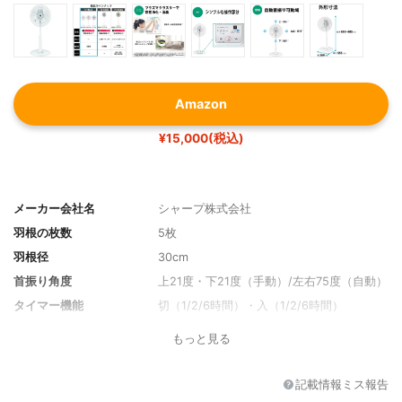
Amazon
¥15,000(税込)
メーカー会社名
シャープ株式会社
羽根の枚数
5枚
羽根径
30cm
首振り角度
上21度・下21度（手動）/左右75度（自動）
タイマー機能
切（1/2/6時間）・入（1/2/6時間）
送風モード
風量3段階・リズム風
もっと見る
搭載モード
AC
その他の機能
プラズマクラスター・チャイルドロック、
記載情報ミス報告
首振り機能、リモコン付き