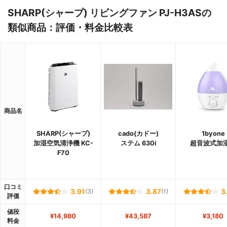
SHARP(シャープ) リビングファン PJ-H3ASの
類似商品：評価・料金比較表
商品名
SHARP(シャープ)
cado(カドー)
1byone
加湿空気清浄機 KC-
ステム 630i
超音波式加
F70
口コミ
3.91
(3)
3.87
(1)
3
評価
値段
¥14,980
¥43,587
¥3,180
料金