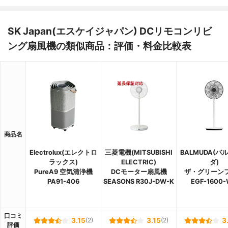
SK Japan(エスケイジャパン) DCリモコンリビ
ング扇風機の類似商品：評価・料金比較表
商品名
Electrolux(エレクトロ
三菱電機(MITSUBISHI
BALMUDA(バ
ラックス)
ELECTRIC)
ダ)
PureA9 空気清浄機
DCモーター扇風機
ザ・グリーン
PA91-406
SEASONS R30J-DW-K
EGF-1600
口コミ
3.15
(2)
3.15
(2)
3
評価