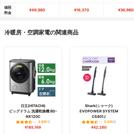
値段
¥49,980
¥16,370
¥36,980
料金
冷暖房・空調家電の関連商品
日立(HITACHI)
Shark(シャーク)
ビッグドラム 洗濯乾燥機 BD-
EVOPOWER SYSTEM
NX120C
CS401J
3.89
3.04
(1)
(2)
¥185,169
¥42,280