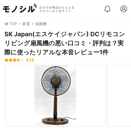
おすすめ商品がもらえる
クチコミポイ活サイト
TOP
家電
扇風機
SK Japan(エスケイジャパン) DCリモコン
リビング扇風機の悪い口コミ・評判は？実
際に使ったリアルな本音レビュー1件
3.15