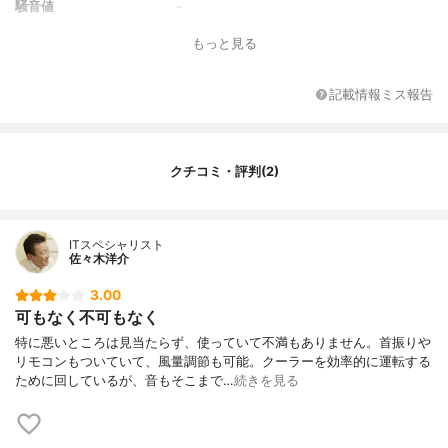
騒音値
-
消費電力
34W
もっと見る
機能
風量4段階・リモコン・自動首振り(上下9
0°・左右60°・同時首振り可)
記載情報ミス報告
サイズ
220×220×338mm
重量
-
羽根径/枚数
-/3枚
クチコミ・評判(2)
特徴
-
ITスペシャリスト
佐々木洋介
3.00
可もなく不可もなく
特に悪いところは見当たらず、使っていて不満もありません。首振りや
リモコンもついていて、風量調節も可能。クーラーを効率的に運転する
ために回しているが、音もそこまで…
続きを見る