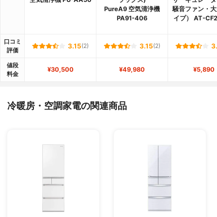
PureA9 空気清浄機
騒音ファン・大
PA91-406
イプ） AT-CF2
口コミ
3.15
(2)
3.15
(2)
3
評価
値段
¥30,500
¥49,980
¥5,890
料金
冷暖房・空調家電の関連商品