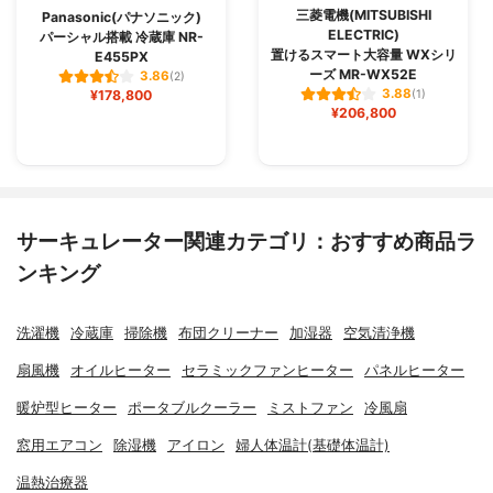
三菱電機(MITSUBISHI
Panasonic(パナソニック)
ELECTRIC)
パーシャル搭載 冷蔵庫 NR-
置けるスマート大容量 WXシリ
E455PX
ーズ MR-WX52E
3.86
(2)
3.88
¥178,800
(1)
¥206,800
サーキュレーター関連カテゴリ：おすすめ商品ラ
ンキング
洗濯機
冷蔵庫
掃除機
布団クリーナー
加湿器
空気清浄機
扇風機
オイルヒーター
セラミックファンヒーター
パネルヒーター
暖炉型ヒーター
ポータブルクーラー
ミストファン
冷風扇
窓用エアコン
除湿機
アイロン
婦人体温計(基礎体温計)
温熱治療器