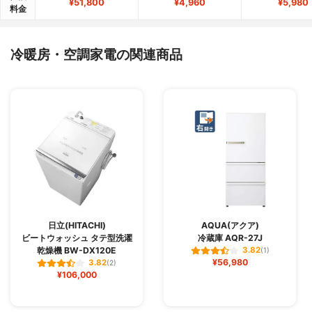
¥51,800
¥4,960
¥5,980
料金
冷暖房・空調家電の関連商品
日立(HITACHI)
AQUA(アクア)
ビートウォッシュ タテ型洗濯
冷蔵庫 AQR-27J
乾燥機 BW-DX120E
3.82
(1)
¥56,980
3.82
(2)
¥106,000