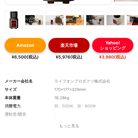
Yahoo!
Amazon
楽天市場
ショッピング
¥6,500(税込)
¥5,976(税込)
¥3,980(税込)
メーカー会社名
ライフオンプロダクツ株式会社
サイズ
170×177×329mm
本体重量
18.28kg
消費電力
弱 : 500W、強 : 800W
運転音/騒音
-
1時間当たりの電気代目安
21.6円
もっと見る
暖炉の光源
-