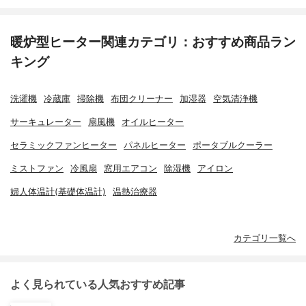
暖炉型ヒーター関連カテゴリ：おすすめ商品ラン
キング
洗濯機
冷蔵庫
掃除機
布団クリーナー
加湿器
空気清浄機
サーキュレーター
扇風機
オイルヒーター
セラミックファンヒーター
パネルヒーター
ポータブルクーラー
ミストファン
冷風扇
窓用エアコン
除湿機
アイロン
婦人体温計(基礎体温計)
温熱治療器
カテゴリ一覧へ
よく見られている人気おすすめ記事