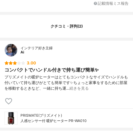
電源コードの長さ
-
記載情報ミス報告
対応畳数
-
カラー展開
ホワイト、ブラック、ブラウン
本体素材
ABS、PP、PBT+GF
クチコミ・評判(2)
メーカー保証
1年間
その他の機能
イルミネーション機能、人感センサー、転
倒時オフ機能
インテリア好き主婦
Ai
3.00
コンパクトでハンドル付きで持ち運び簡単✨
プリズメイトの暖炉ヒーターはとてもコンパクトなサイズでハンドルも
付いていて持ち運びがとても簡単です✨ちょっと家事をするために部屋
を移動するときなど、一緒に持ち運…
続きを見る
PRISMATE(プリズメイト)
人感センサー付 暖炉ヒーター PR-WA010