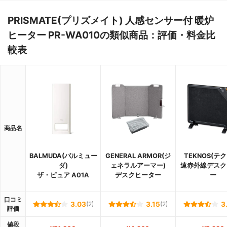
PRISMATE(プリズメイト) 人感センサー付 暖炉
ヒーター PR-WA010の類似商品：評価・料金比
較表
商品名
BALMUDA(バルミュー
GENERAL ARMOR(ジ
TEKNOS(テ
ダ)
ェネラルアーマー)
遠赤外線デスク
ザ・ピュア A01A
デスクヒーター
ー
口コミ
3.03
(2)
3.15
(2)
3
評価
値段