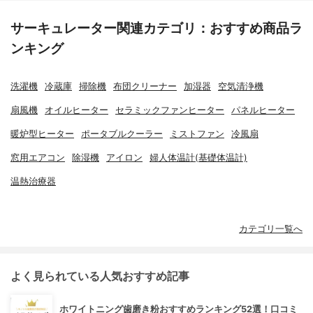
サーキュレーター関連カテゴリ：おすすめ商品ラ
ンキング
洗濯機
冷蔵庫
掃除機
布団クリーナー
加湿器
空気清浄機
扇風機
オイルヒーター
セラミックファンヒーター
パネルヒーター
暖炉型ヒーター
ポータブルクーラー
ミストファン
冷風扇
窓用エアコン
除湿機
アイロン
婦人体温計(基礎体温計)
温熱治療器
カテゴリ一覧へ
よく見られている人気おすすめ記事
ホワイトニング歯磨き粉おすすめランキング52選！口コミ