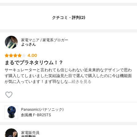
サイズ
250×250×336mm
重量
2800g
クチコミ・評判(2)
羽根径/枚数
羽根なし
特徴
おしゃれ
家電マニア / 家電系ブロガー
よっさん
4.00
まるでプラネタリウム！？
サーキュレーターと言われても信じられない近未来的なデザインで思わ
ず購入してしまいました笑結論見た目で選んで購入したのに今は機能面
が気に入っています！まず羽なしな…
続きを見る
Panasonic(パナソニック)
創風機 F-BR25TS
家電販売員
吉田剛志