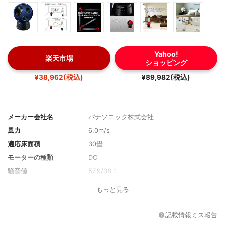
Yahoo!
楽天市場
ショッピング
¥38,962(税込)
¥89,982(税込)
メーカー会社名
パナソニック株式会社
風力
6.0m/s
適応床面積
30畳
モーターの種類
DC
騒音値
57.9/38.1
消費電力
21.5W/0.58円
もっと見る
機能
風量5段階・1/fゆらぎ・自動首振り(左右6
0・90・120・180・360°)・タイマー(切:
記載情報ミス報告
1・3時間)