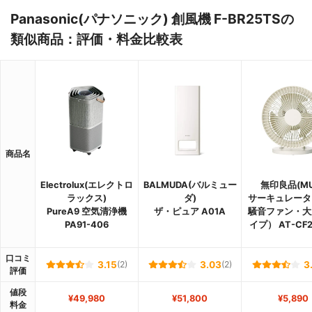
Panasonic(パナソニック) 創風機 F-BR25TSの
類似商品：評価・料金比較表
商品名
Electrolux(エレクトロ
BALMUDA(バルミュー
無印良品(MU
ラックス)
ダ)
サーキュレータ
PureA9 空気清浄機
ザ・ピュア A01A
騒音ファン・大
PA91-406
イプ） AT-CF2
口コミ
3.15
(2)
3.03
(2)
3
評価
値段
¥49,980
¥51,800
¥5,890
料金