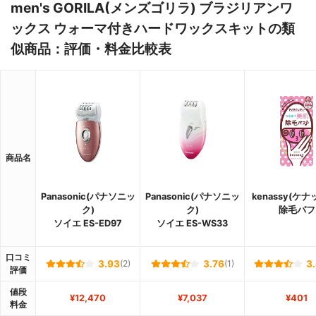
men's GORILA(メンズゴリラ) ブラジリアンワ
ックス ウォーマ付きハードワックスキットの類
似商品：評価・料金比較表
商品名
Panasonic(パナソニッ
Panasonic(パナソニッ
kenassy(ケナ
ク)
ク)
除毛パフ
ソイエ ES-ED97
ソイエ ES-WS33
口コミ
3.93
(2)
3.76
(1)
3
評価
値段
¥12,470
¥7,037
¥401
料金