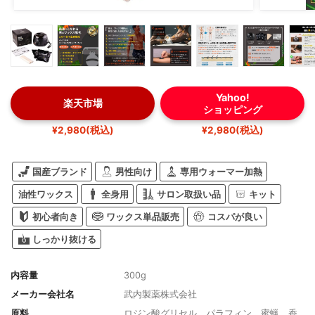
Yahoo!
楽天市場
ショッピング
¥2,980(税込)
¥2,980(税込)
国産ブランド
男性向け
専用ウォーマー加熱
油性ワックス
全身用
サロン取扱い品
キット
初心者向き
ワックス単品販売
コスパが良い
しっかり抜ける
内容量
300g
メーカー会社名
武内製薬株式会社
原料
ロジン酸グリセル、パラフィン、蜜蝋、香