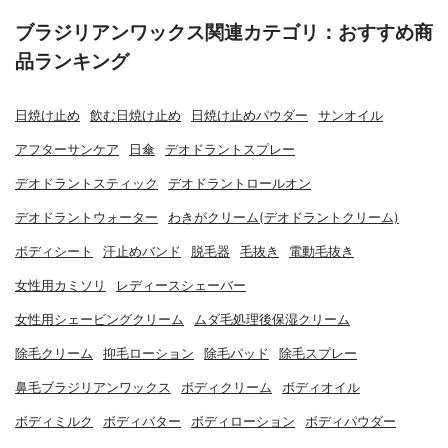
ブラジリアンワックス関連カテゴリ：おすすめ商
品ランキング
日焼け止め
飲む日焼け止め
日焼け止めパウダー
サンオイル
アフターサンケア
日傘
デオドラントスプレー
デオドラントスティック
デオドラントロールオン
デオドラントウォーター
わきがクリーム(デオドラントクリーム)
ボディシート
汗止めバンド
脱毛器
毛抜き
電動毛抜き
女性用カミソリ
レディースシェーバー
女性用シェービングクリーム
ムダ毛処理後保湿クリーム
除毛クリーム
抑毛ローション
除毛パッド
除毛スプレー
鼻毛ブラジリアンワックス
ボディクリーム
ボディオイル
ボディミルク
ボディバター
ボディローション
ボディパウダー